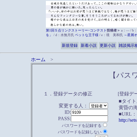
第1回５点リンクストーリー･コンテスト
投稿者＞
a：― / b
を」
/ d：水無月氏
ペットな王子様
/ e：境 美和氏
～星屑
新規登録
新着小説
更新小説
雑談掲示
ホーム
>
【パス
１．登録データの修正
[登録デ
■タイト
変更する人：
黄昏の
ID:
■URL：
PASS:
http://se
パスワードを記録する
パスワードを記録しない