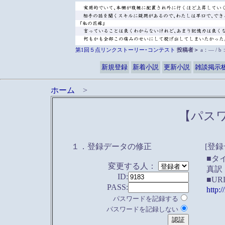
第1回５点リンクストーリー･コンテスト
投稿者＞
a：― / 
新規登録
新着小説
更新小説
雑談掲示
ホーム
>
【パス
１．登録データの修正
[登録
■タ
変更する人：
真訳
ID:
■UR
PASS:
http:
パスワードを記録する
パスワードを記録しない