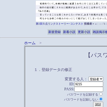
第1回５点リンクストーリー･コンテスト
投稿者＞
a：― / 
新規登録
新着小説
更新小説
雑談掲示
ホーム
>
【パス
１．登録データの修正
変更する人：
ID:
PASS:
パスワードを記録する
パスワードを記録しない