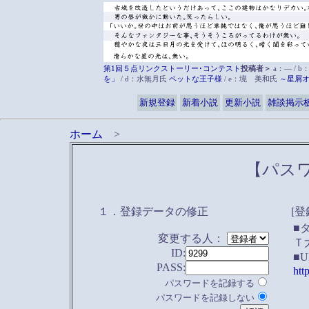
第1回５点リンクストーリー･コンテスト
投稿者＞
a：― / b
を」
/ d：水無月氏
ペットな王子様
/ e：境 美和氏
～星屑
新規登録
新着小説
更新小説
雑談掲示
ホーム
>
【パス
１．登録データの修正
[登
■
変更する人：
Ｔ
ID:
■
PASS:
htt
パスワードを記録する
パスワードを記録しない