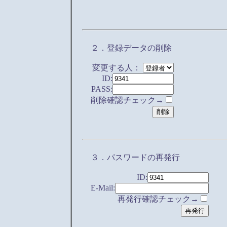
２．登録データの削除
変更する人：
ID:
PASS:
削除確認チェック→
３．パスワードの再発行
ID:
E-Mail:
再発行確認チェック→