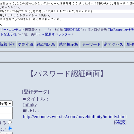
リー･コンテスト
投稿者＞
a：― / b：SuI氏
NEEDFIRE
/ c：江ノ口信天氏
TheRootsell
ットな王子様
/ e：境 美和氏
～星屑オペラッタ～
/
新着小説
更新小説
雑談掲示板
感想掲示板
キーワード
逆アクセス
創作
【パスワード認証画面】
[登録データ]
■タイトル：
Infinity
■URL：
http://emonues.web.fc2.com/novel/infinity/infinity.html
[
確認
]
する
ない