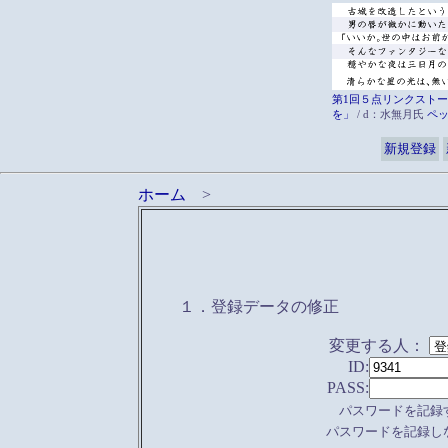
第1回５点リンクストー
を」
/ d：水無月氏
ペ
新規登録
ホーム
>
１．登録データの修正
変更する人：
ID:
PASS:
パスワードを記録
パスワードを記録し