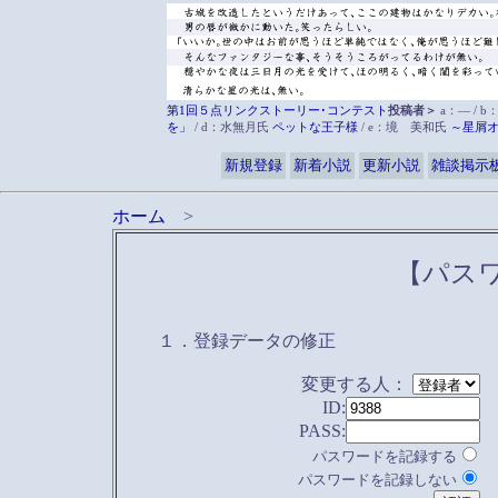
第1回５点リンクストーリー･コンテスト
投稿者＞
a：― / b
を」
/ d：水無月氏
ペットな王子様
/ e：境 美和氏
～星屑
新規登録
新着小説
更新小説
雑談掲示
ホーム
>
【パス
１．登録データの修正
変更する人：
ID:
PASS:
パスワードを記録する
パスワードを記録しない