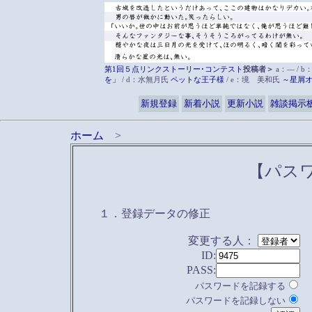
第1回５点リンクストーリー･コンテスト
投稿者＞
a：― / b
を」
/ d：水無月氏
ペットな王子様
/ e：境 美和氏
～星屑
新規登録
新着小説
更新小説
雑談掲示
ホーム
>
【パス
１．登録データの修正
変更する人：
ID:
PASS:
パスワードを記録する
パスワードを記録しない