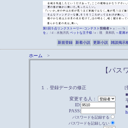
第1回５点リンクストーリー･コンテスト
投稿者＞
a：― / b
を」
/ d：水無月氏
ペットな王子様
/ e：境 美和氏
～星屑
新規登録
新着小説
更新小説
雑談掲示
ホーム
>
【パス
１．登録データの修正
変更する人：
ID:
PASS:
h
パスワードを記録する
パスワードを記録しない