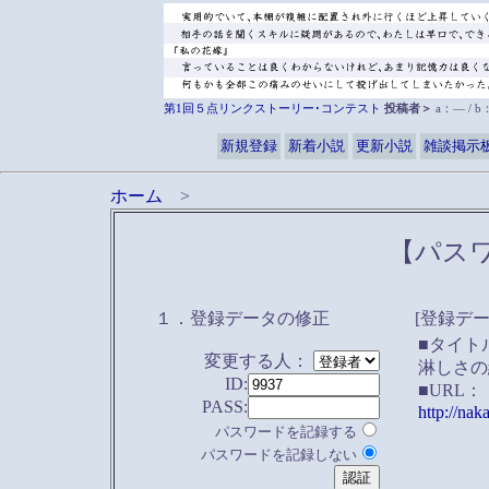
第1回５点リンクストーリー･コンテスト
投稿者＞
a：― / 
新規登録
新着小説
更新小説
雑談掲示
ホーム
>
【パス
１．登録データの修正
[登録デー
■タイト
変更する人：
淋しさの
ID:
■URL：
PASS:
http://na
パスワードを記録する
パスワードを記録しない