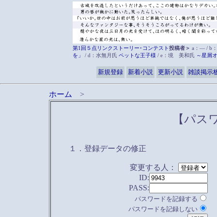
第1回５点リンクストーリー･コンテスト
投稿者＞
a：― / b
を」
/ d：水無月氏
ペットな王子様
/ e：境 美和氏
～星屑
新規登録
新着小説
更新小説
雑談掲示
ホーム
>
【パス
１．登録データの修正
変更する人：
ID:
PASS:
パスワードを記録する
パスワードを記録しない