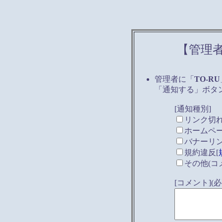
【管理
管理者に「
TO-RU
「通知する」ボタ
[通知種別]
リンク切
ホームペ
バナーリ
規約違反[
その他(コ
[コメント]