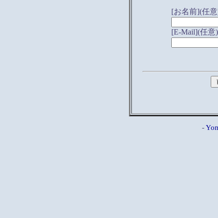
[お名前](任意
[E-Mail](任意)
-
Yom