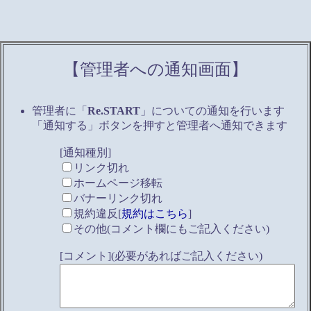
【管理者への通知画面】
管理者に「
Re.START
」についての通知を行います
「通知する」ボタンを押すと管理者へ通知できます
[通知種別]
リンク切れ
ホームページ移転
バナーリンク切れ
規約違反[
規約はこちら
]
その他(コメント欄にもご記入ください)
[コメント](必要があればご記入ください)