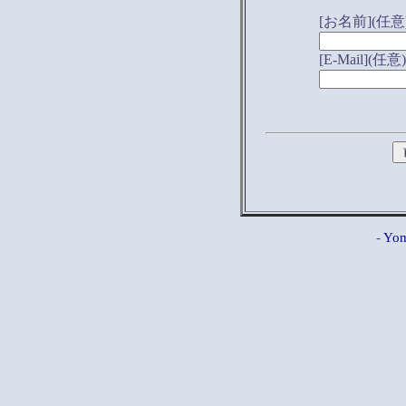
[お名前](任意
[E-Mail](任意)
-
Yom