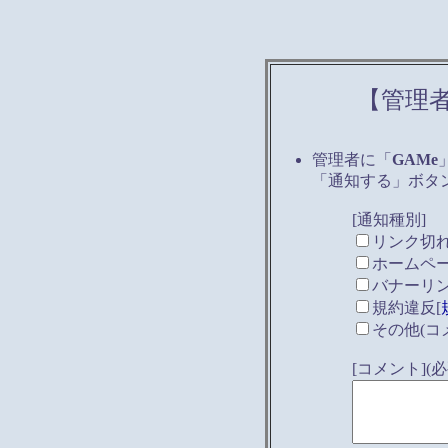
【管理
管理者に「
GAMe
「通知する」ボタ
[通知種別]
リンク切
ホームペ
バナーリ
規約違反[
その他(コ
[コメント]