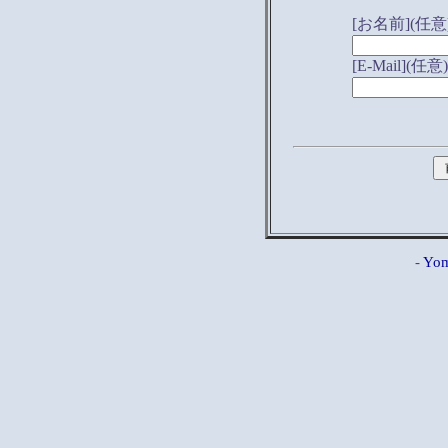
[お名前](任意
[E-Mail](任意)
-
Yom