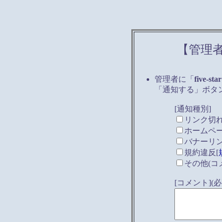
【管理
管理者に「
five-star
「通知する」ボタ
[通知種別]
リンク切
ホームペ
バナーリ
規約違反[
その他(コ
[コメント]