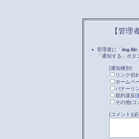
【管理
管理者に「
dog-life
「通知する」ボタ
[通知種別]
リンク切
ホームペ
バナーリ
規約違反[
その他(コ
[コメント]