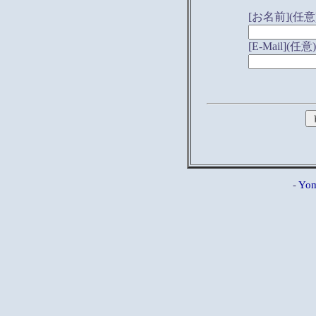
[お名前](任意
[E-Mail](任意)
-
Yom