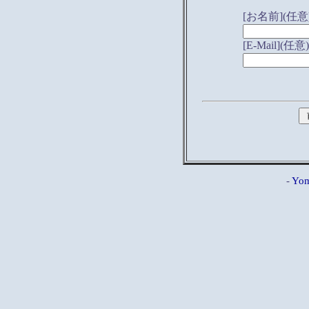
[お名前](任意
[E-Mail](任意)
-
Yom