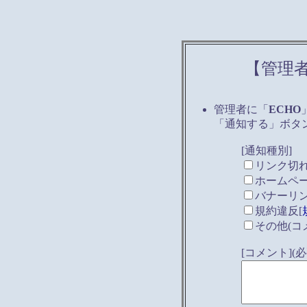
【管理
管理者に「
ECHO
「通知する」ボタ
[通知種別]
リンク切
ホームペ
バナーリ
規約違反[
その他(コ
[コメント]