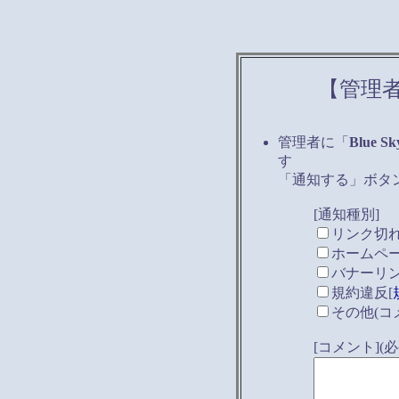
【管理
管理者に「
Blue Sk
す
「通知する」ボタ
[通知種別]
リンク切
ホームペ
バナーリ
規約違反[
その他(コ
[コメント]