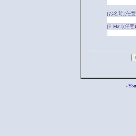
[お名前](任意
[E-Mail](任意)
-
Yom