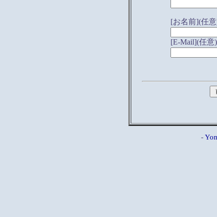
[お名前](任意
[E-Mail](任意)
-
Yom