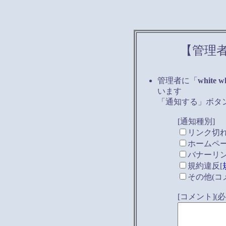
【管理
管理者に「
white w
います
「通知する」ボタ
[通知種別]
リンク切
ホームペ
バナーリ
規約違反[
その他(コ
[コメント]