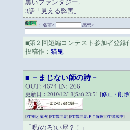
黒いファンタジー。
3話「見える弊害」
：
名前>
感想>
■第２回短編コンテスト参加者登録
投稿作：
猫鬼
－まじない師の詩－
■
OUT: 4674 IN: 266
更新日：2010/12/18(Sat) 23:51 [
修正・削除
[
FT/剣と魔法
] [
FT/異世界
] [
FT/異世界:ＦＴ冒険
] [
FT/連載中
]
「呪(のろ)い屋？！」