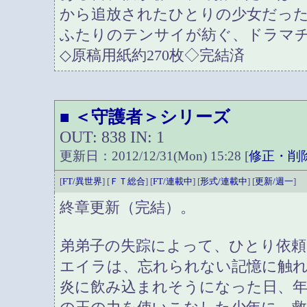
から追放されたひとりの少女だっ
ふたりのテンサイが紡ぐ、ドラマ
◇原稿用紙約270枚◇完結済
＜守護者＞シリーズ
■
OUT: 838 IN: 1
更新日：2012/12/31(Mon) 15:28 [
修正・削
[
FT/異世界
] [
ＦＴ総合
] [
FT/連載中
] [
形式/連載中
] [
更新/週一
]
終章更新（完結）。
弟弟子の失踪によって、ひとり依
エイラは、忘れられない記憶に触
炎に飲み込まれそうになった日、年