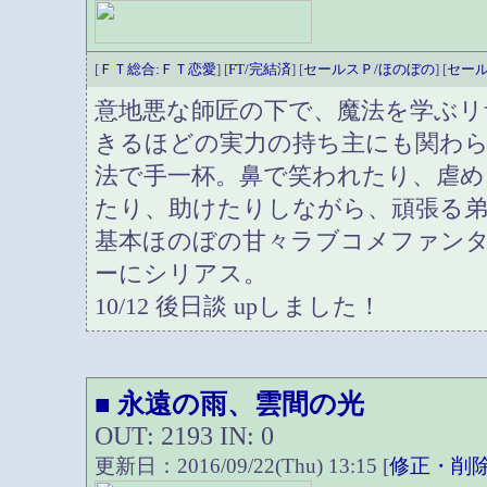
[
ＦＴ総合:ＦＴ恋愛
] [
FT/完結済
] [
セールスＰ/ほのぼの
] [
セール
意地悪な師匠の下で、魔法を学ぶリ
きるほどの実力の持ち主にも関わ
法で手一杯。鼻で笑われたり、虐
たり、助けたりしながら、頑張る弟
基本ほのぼの甘々ラブコメファン
ーにシリアス。
10/12 後日談 upしました！
永遠の雨、雲間の光
■
OUT: 2193 IN: 0
更新日：2016/09/22(Thu) 13:15 [
修正・削