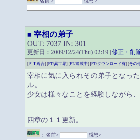
名前 >
感想 >
宰相の弟子
■
OUT: 7037 IN: 301
更新日：2009/12/24(Thu) 02:19 [
修正・削
[
ＦＴ総合
] [
FT/異世界
] [
FT/連載中
] [
FT/ダウンロード有
] [
その
宰相に気に入られその弟子となっ
ル。
少女は様々なことを経験しながら
四章の１１更新。
：
名前>
感想>