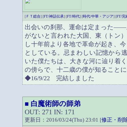
[
ＦＴ総合
] [
FT/神話伝承
] [
FT/時代
] [
時代/中華・アジア
] [
FT/
出会いの刹那、運命は定まった――
がないと言われた大国、東（トン
し十年前より各地で革命が起き、今
としている。忌まわしい記憶から
いた僕たちは、大きな河に辿り着
の傍らで、十二歳の僕が知ることに
◆16/9/22 完結しました
白魔術師の師弟
■
OUT: 271 IN: 171
更新日：2016/03/24(Thu) 23:01 [
修正・削