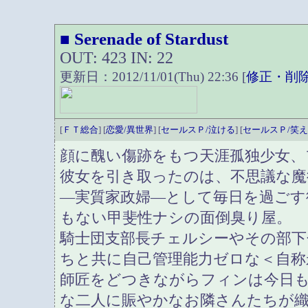
Serenade of Stardust
■
OUT: 423 IN: 22
更新日：2012/11/01(Thu) 22:36 [
修正・削
[
ＦＴ総合
] [
恋愛/異世界
] [
セールスＰ/泣ける
] [
セールスＰ/笑
顔に醜い傷跡をもつ天涯孤独少女、
彼女を引き取ったのは、不思議な魔
―実質家政婦―として毎日を過ごす
もない甲斐性ナシの面倒臭り屋。
騎士団支部長チェルシーやその部下
ちと共に自己管理能力ゼロな＜自称
師匠をどつきながらフィンは今日
な二人に賑やかなお隣さんたちが