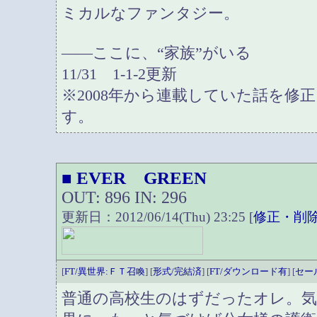
ミカルなファンタジー。
――ここに、“家族”がいる
11/31 1-1-2更新
※2008年から連載していた話を修
す。
EVER GREEN
■
OUT: 896 IN: 296
更新日：2012/06/14(Thu) 23:25 [
修正・削
[
FT/異世界:ＦＴ召喚
] [
形式/完結済
] [
FT/ダウンロード有
] [
セー
普通の高校生のはずだったオレ。