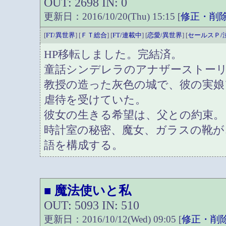
OUT: 2698 IN: 0
更新日：2016/10/20(Thu) 15:15 [
修正・削
[
FT/異世界
] [
ＦＴ総合
] [
FT/連載中
] [
恋愛/異世界
] [
セールスＰ/
HP移転しました。完結済。
童話シンデレラのアナザーストー
教授の造った灰色の城で、彼の実娘
虐待を受けていた。
彼女の生きる希望は、父との約束。
時計室の秘密、魔女、ガラスの靴が
語を構成する。
魔法使いと私
■
OUT: 5093 IN: 510
更新日：2016/10/12(Wed) 09:05 [
修正・削