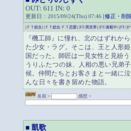
OUT: 611 IN: 0
更新日：2015/09/24(Thu) 07:46 [
修正・削
[
ＦＴ総合
] [
ＦＴ総合:ＦＴ恋愛
] [
FT/異世界
] [
FT/連載中
] [
FT/
『機工師』に憧れ、北のはずれから
た少女・ラグ。そこは、王と人形姫
国だった。師匠は一見女性と見紛う
うりふたつの妹、人相の悪い兄弟子
候。仲間たちとお客さまと一緒に
んな日々を書き留めた物語。
名前 >
感想 >
凱歌
■