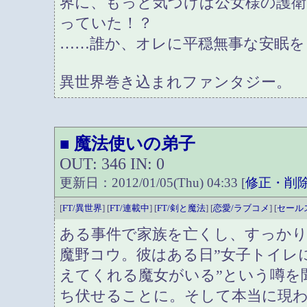
界に、もっと気づけば公女様の護衛
っていた！？
……誰か、オレに平穏無事な安眠を
異世界巻き込まれファンタジー。
魔法使いの弟子
■
OUT: 346 IN: 0
更新日：2012/01/05(Thu) 04:33 [
修正・削
[
FT/異世界
] [
FT/連載中
] [
FT/剣と魔法
] [
恋愛/ラブコメ
] [
セール
ある事件で家族を亡くし、すっか
魔野コウ。彼はある日”女子トイレ
えてくれる魔女がいる”という噂を
ち伏せることに。そして本当に現