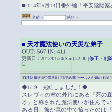
■2014年6月13日番外編「平安陰陽
名前 >
感想 >
天才魔法使いの天災な弟子
■
OUT: 567 IN: 411
更新日：2013/01/20(Sun) 22:00 [
修正・削
[
FT/剣と魔法
] [
FT/異世界
] [
FT/完結済
] [
セールスＰ/ほのぼの
] [
◆1/19 完結しました！◆
スレヴィの村の外れにある『死の
才』と称された魔法使いが住んで
ある日、彼が森の中で拾ったのは『