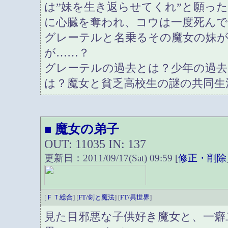
は”妹を生き返らせてくれ”と願っ
に心臓を奪われ、コウは一度死ん
グレーテルと名乗るその魔女の妹
が……？
グレーテルの過去とは？少年の過去
は？魔女と貧乏高校生の謎の共同生
魔女の弟子
■
OUT: 11035 IN: 137
更新日：2011/09/17(Sat) 09:59 [
修正・削除
[
ＦＴ総合
] [
FT/剣と魔法
] [
FT/異世界
]
見た目邪悪な子供好き魔女と、一癖