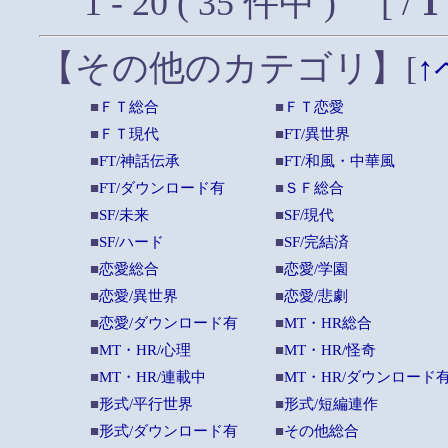
1 - 20 ( 35 件中 ) [ /
1
【その他のカテゴリ】
[
↑
■
ＦＴ総合
■
ＦＴ恋愛
■
ＦＴ現代
■
FT/異世界
■
FT/神話伝承
■
FT/和風・中華風
■
FT/ダウンロード有
■
ＳＦ総合
■
SF/未来
■
SF/現代
■
SF/ハード
■
SF/完結済
■
恋愛総合
■
恋愛/学園
■
恋愛/異世界
■
恋愛/悲劇
■
恋愛/ダウンロード有
■
MT・HR総合
■
MT・HR/心理
■
MT・HR/怪奇
■
MT・HR/連載中
■
MT・HR/ダウンロード
■
形式/平行世界
■
形式/短編連作
■
形式/ダウンロード有
■
その他総合