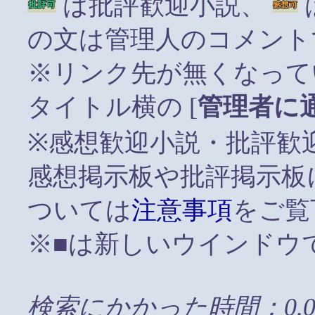
は批評歓迎小説、
の文は管理人のコメント
※リンク先が無くなって
タイトル横の [
管理者に
※感想歓迎小説・批評歓
感想掲示板や批評掲示板
ついては
注意事項
をご覧
※■は新しいウインドウ
検索にかかった時間：0.0