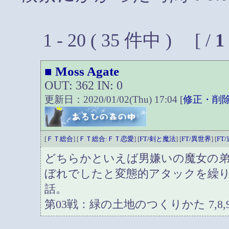
1 - 20 ( 35 件中 ) [ /
1
Moss Agate
■
OUT: 362 IN: 0
更新日：2020/01/02(Thu) 17:04 [
修正・削
[
ＦＴ総合
] [
ＦＴ総合:ＦＴ恋愛
] [
FT/剣と魔法
] [
FT/異世界
] [
FT
どちらかといえば男嫌いの魔女の
ぼれでしたと変態的アタックを繰
話。
第03戦：緑の土地のつくりかた 7,8,