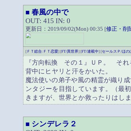
春風の中で
■
OUT: 415 IN: 0
更新日：2019/09/02(Mon) 00:35 [
修正・削
[
ＦＴ総合:ＦＴ恋愛
] [
FT/異世界
] [
FT/連載中
] [
セールスＰ/ほの
『方向転換 その１』ＵＰ。 それ
背中にヒヤリと汗をかいた。
魔法使いの弟子や風の精霊が織り成
ンタジーを目指しています。（最
きますが、世界とか救ったりはし
シンデレラ２
■