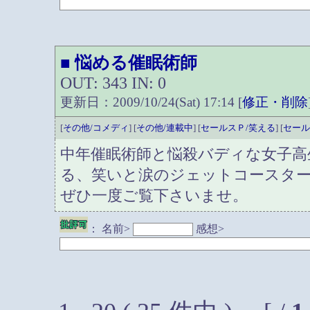
悩める催眠術師
■
OUT: 343 IN: 0
更新日：2009/10/24(Sat) 17:14 [
修正・削除
[
その他/コメディ
] [
その他/連載中
] [
セールスＰ/笑える
] [
セール
中年催眠術師と悩殺バディな女子高
る、笑いと涙のジェットコースタ
ぜひ一度ご覧下さいませ。
：
名前>
感想>