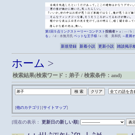
第1回５点リンクストーリー･コンテスト
投稿者＞
a：― / b
を」
/ d：水無月氏
ペットな王子様
/ e：境 美和氏
～星屑
新規登録
新着小説
更新小説
雑談掲示
ホーム
>
検索結果(検索ワード：弟子 / 検索条件：and)
[
他のカテゴリ
] [
サイトマップ
]
[現在の表示：
更新日の新しい順
]