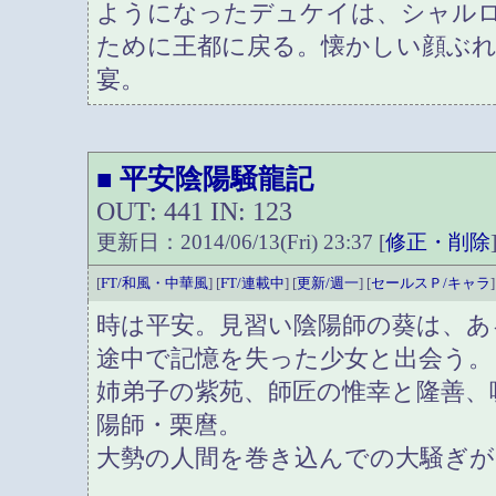
ようになったデュケイは、シャル
ために王都に戻る。懐かしい顔ぶ
宴。
平安陰陽騒龍記
■
OUT: 441 IN: 123
更新日：2014/06/13(Fri) 23:37 [
修正・削除
[
FT/和風・中華風
] [
FT/連載中
] [
更新/週一
] [
セールスＰ/キャラ
]
時は平安。見習い陰陽師の葵は、あ
途中で記憶を失った少女と出会う。
姉弟子の紫苑、師匠の惟幸と隆善、
陽師・栗麿。
大勢の人間を巻き込んでの大騒ぎが