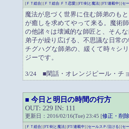
[
ＦＴ総合
] [
ＦＴ総合:ＦＴ恋愛
] [
FT/剣と魔法
] [
FT/連載中
] [
セ
魔法が息づく世界に住む師弟のもと
が癒しを求めてやって来る。魔術
の他諸々は壊滅的な師匠と、そんな
弟子が繰り広げる、不思議な日常の
チグハグな師弟の、緩くて時々シ
ジーです。
3/24 ■閑話・オレンジピール・
今日と明日の時間の行方
■
OUT: 229 IN: 111
更新日：2016/02/16(Tue) 23:45 [
修正・削
[
ＦＴ総合
] [
FT/剣と魔法
] [
FT/連載中
] [
セールスＰ/泣ける
] [
セ