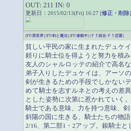
OUT: 211 IN: 0
更新日：2015/02/13(Fri) 16:27 [
修正・削除
[
FT/異世界
] [
FT/剣と魔法
] [
FT/連載中
] [
ＦＴ総合:ＦＴ恋愛
]
貧しい平民の家に生まれたデュケ
頼りに騎士位を得ようと努力を積み
友人のシャルロッテの紹介で高名
弟子入りしたデュケイは、アーソ
剣が生きるための手段でしかない
めて騎士を志すルネとの考えの差
とした姿勢に次第に惹かれていく
騎士である意味、力を持つ意味、剣
斜陽の国に生きる、騎士たちの物語
2/16、第二部1・2アップ。銀騎士