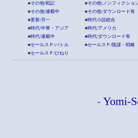
■
その他/戦記
■
その他/ノンフィクショ
■
その他/連載中
■
その他/ダウンロード有
■
更新/月一
■
時代小説総合
■
時代/中華・アジア
■
時代/アメリカ
■
時代/連載中
■
時代/ダウンロード有
■
セールスＰ/バトル
■
セールスＰ/陰謀・戦略
■
セールスＰ/ひねり
-
Yomi-S