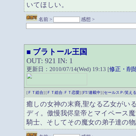
いてほしい。
名前 >
感想 >
ブラトール王国
■
OUT: 921 IN: 1
更新日：2010/07/14(Wed) 19:13 [
修正・削
[
ＦＴ総合
] [
ＦＴ総合:ＦＴ恋愛
] [
FT/連載中
] [
セールスＰ/笑え
癒しの女神の末裔,聖なる乙女がい
ディ。傲慢我侭皇帝とマイペース魔
騎士、そしてその魔女の弟子達の物