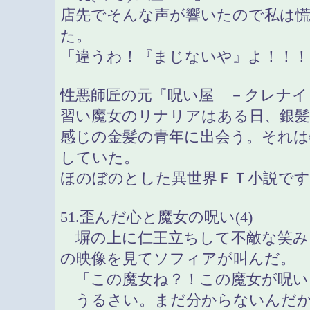
店先でそんな声が響いたので私は
た。
「違うわ！『まじないや』よ！！！
性悪師匠の元『呪い屋 －クレナイ
習い魔女のリナリアはある日、銀
感じの金髪の青年に出会う。それは
していた。
ほのぼのとした異世界ＦＴ小説です
51.歪んだ心と魔女の呪い(4)
塀の上に仁王立ちして不敵な笑み
の映像を見てソフィアが叫んだ。
「この魔女ね？！この魔女が呪い
うるさい。まだ分からないんだか