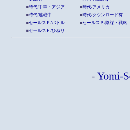
■
時代/中華・アジア
■
時代/アメリカ
■
時代/連載中
■
時代/ダウンロード有
■
セールスＰ/バトル
■
セールスＰ/陰謀・戦略
■
セールスＰ/ひねり
-
Yomi-S