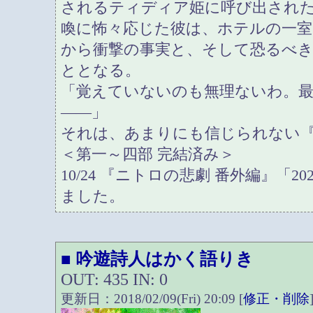
されるティディア姫に呼び出され
喚に怖々応じた彼は、ホテルの一室
から衝撃の事実と、そして恐るべ
ととなる。
「覚えていないのも無理ないわ。
――」
それは、あまりにも信じられない
＜第一～四部 完結済み＞
10/24 『ニトロの悲劇 番外編』「2
ました。
吟遊詩人はかく語りき
■
OUT: 435 IN: 0
更新日：2018/02/09(Fri) 20:09 [
修正・削除