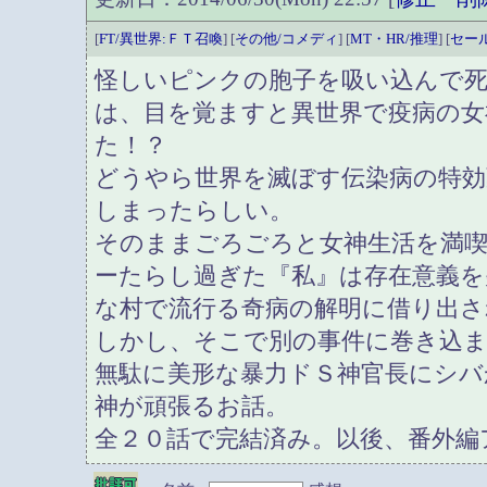
[
FT/異世界:ＦＴ召喚
] [
その他/コメディ
] [
MT・HR/推理
] [
セー
怪しいピンクの胞子を吸い込んで
は、目を覚ますと異世界で疫病の
た！？
どうやら世界を滅ぼす伝染病の特
しまったらしい。
そのままごろごろと女神生活を満
ーたらし過ぎた『私』は存在意義を
な村で流行る奇病の解明に借り出さ
しかし、そこで別の事件に巻き込
無駄に美形な暴力ドＳ神官長にシバ
神が頑張るお話。
全２０話で完結済み。以後、番外編