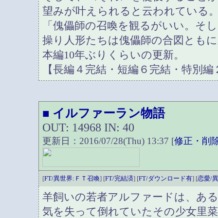
望みが叶えられると云われている
「傀儡師の召喚を観るがいい。そし
操り人形たちは傀儡師の合図ともに
本編10年ぶりくらいの更新。
【長編４完結・短編６完結・特別編
イルファーラン物語
■
OUT: 14968 IN: 40
更新日：2016/07/28(Thu) 13:37 [
修正・削
[
FT/異世界:ＦＴ召喚
] [
FT/完結済
] [
FT/ダウンロード有
] [
恋愛/
羊飼いの若者アルファードは、ある
気を失って倒れていたその少女里菜