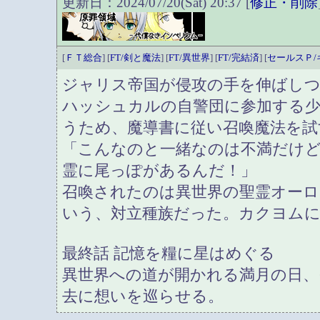
更新日：2024/07/20(Sat) 20:37 [
修正・削除
[
ＦＴ総合
] [
FT/剣と魔法
] [
FT/異世界
] [
FT/完結済
] [
セールスＰ/
ジャリス帝国が侵攻の手を伸ばし
ハッシュカルの自警団に参加する
うため、魔導書に従い召喚魔法を試
「こんなのと一緒なのは不満だけ
霊に尾っぽがあるんだ！」
召喚されたのは異世界の聖霊オーロ
いう、対立種族だった。カクヨムに
最終話 記憶を糧に星はめぐる
異世界への道が開かれる満月の日、
去に想いを巡らせる。