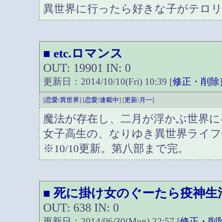
異世界に行ったら好きな子がテロ
etc.ロマンス
■
OUT: 19901 IN: 0
更新日：2014/10/10(Fri) 10:39 [
修正・削除
[
恋愛/異世界
] [
恋愛/連載中
] [
更新/月一
]
魔法が存在し、二月が浮かぶ世界に
女子高生の、なりゆき異世界ライフ
※10/10更新。第八部まで完。
死に掛け女のぐーたら疫神生
■
OUT: 638 IN: 0
更新日：2014/06/30(Mon) 22:57 [
修正・削