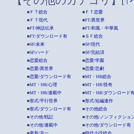
【その他のカテゴリ】
[
↑
■
ＦＴ総合
■
ＦＴ恋愛
■
ＦＴ現代
■
FT/異世界
■
FT/神話伝承
■
FT/和風・中華風
■
FT/ダウンロード有
■
ＳＦ総合
■
SF/未来
■
SF/現代
■
SF/ハード
■
SF/完結済
■
恋愛総合
■
恋愛/学園
■
恋愛/異世界
■
恋愛/悲劇
■
恋愛/ダウンロード有
■
MT・HR総合
■
MT・HR/心理
■
MT・HR/怪奇
■
MT・HR/連載中
■
MT・HR/ダウンロード
■
形式/平行世界
■
形式/短編連作
■
形式/ダウンロード有
■
その他総合
■
その他/戦記
■
その他/ノンフィクショ
■
その他/連載中
■
その他/ダウンロード有
■
更新/月一
■
時代小説総合