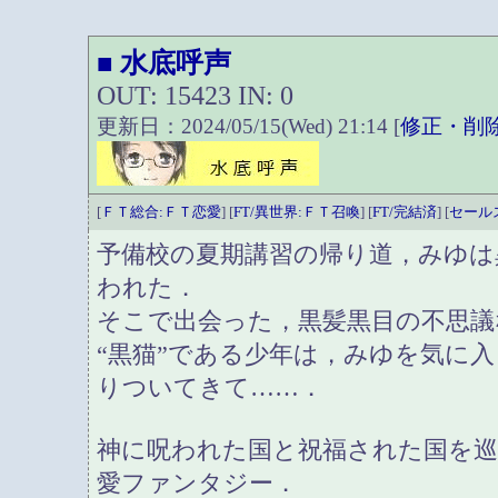
水底呼声
■
OUT: 15423 IN: 0
更新日：2024/05/15(Wed) 21:14 [
修正・削
[
ＦＴ総合:ＦＴ恋愛
] [
FT/異世界:ＦＴ召喚
] [
FT/完結済
] [
セール
予備校の夏期講習の帰り道，みゆは
われた．
そこで出会った，黒髪黒目の不思議
“黒猫”である少年は，みゆを気に
りついてきて……．
神に呪われた国と祝福された国を巡
愛ファンタジー．