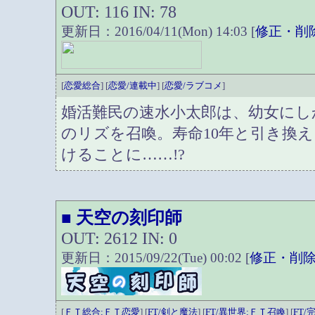
OUT: 116 IN: 78
更新日：2016/04/11(Mon) 14:03 [
修正・削
[
恋愛総合
] [
恋愛/連載中
] [
恋愛/ラブコメ
]
婚活難民の速水小太郎は、幼女にし
のリズを召喚。寿命10年と引き換
けることに……!?
天空の刻印師
■
OUT: 2612 IN: 0
更新日：2015/09/22(Tue) 00:02 [
修正・削
[
ＦＴ総合:ＦＴ恋愛
] [
FT/剣と魔法
] [
FT/異世界:ＦＴ召喚
] [
FT/