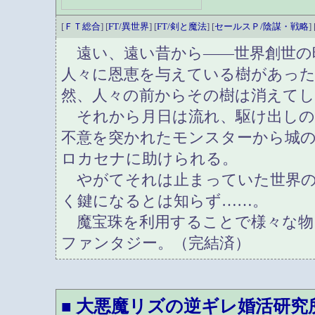
[
ＦＴ総合
] [
FT/異世界
] [
FT/剣と魔法
] [
セールスＰ/陰謀・戦略
] 
遠い、遠い昔から――世界創世の
人々に恩恵を与えている樹があっ
然、人々の前からその樹は消えてし
それから月日は流れ、駆け出しの
不意を突かれたモンスターから城
ロカセナに助けられる。
やがてそれは止まっていた世界の
く鍵になるとは知らず……。
魔宝珠を利用することで様々な物
ファンタジー。（完結済）
大悪魔リズの逆ギレ婚活研究
■