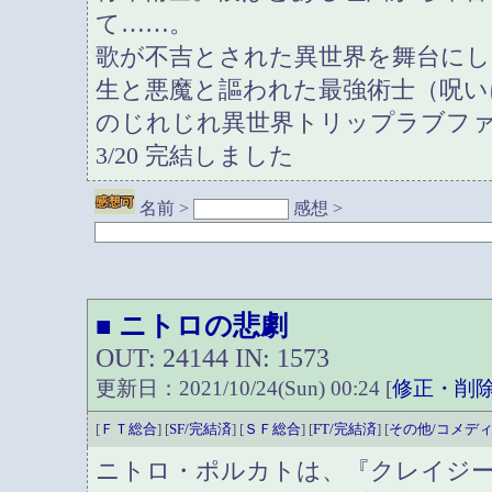
て……。
歌が不吉とされた異世界を舞台にし
生と悪魔と謳われた最強術士（呪い
のじれじれ異世界トリップラブフ
3/20 完結しました
名前 >
感想 >
ニトロの悲劇
■
OUT: 24144 IN: 1573
更新日：2021/10/24(Sun) 00:24 [
修正・削
[
ＦＴ総合
] [
SF/完結済
] [
ＳＦ総合
] [
FT/完結済
] [
その他/コメデ
ニトロ・ポルカトは、『クレイジ