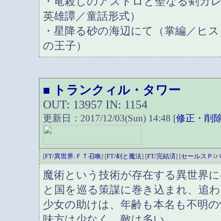
・竜殺しのアストロと聖なる剣カ
英雄譚／童話形式）
・星降る砂の海辺にて（掌編／ヒス
の王子）
トランクィル・タワー
■
OUT: 13957 IN: 1154
更新日：2017/12/03(Sun) 14:48 [
修正・削
[
FT/異世界:ＦＴ召喚
] [
FT/剣と魔法
] [
FT/完結済
] [
セールスＰ/
魔術という技術が存在する異世界に
と国を巡る策謀に巻き込まれ、追
少女の助けは、年齢も本名も不明の
味方は少なく、敵は多い。