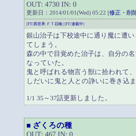
OUT: 4730 IN: 0
更新日：2014/01/01(Wed) 05:22 [
修正・削
[
FT/異世界:ＦＴ召喚
] [
FT/連載中
]
銀山治子は下校途中に通り魔に遭い
てしまう。
森の中で目覚めた治子は、自分の名
なっていた。
鬼と呼ばれる物言う獣に拾われて
しだいに鬼と人との諍いに巻き込
1/1 35～37話更新しました。
ざくろの種
■
OUT: 467 IN: 0