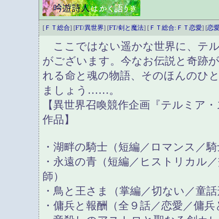
[
ＦＴ総合
] [
FT/異世界
] [
FT/剣と魔法
] [
ＦＴ総合:ＦＴ恋愛
] [
恋愛
ここではない遥かな世界に、テル
がございます。今なお伝説と奇跡
れる命と魂の物語、そのほんのひ
ましょう……。
【異世界召喚競作企画『テルミア・
作品】
・湖畔の騎士（短編／ロマンス／騎
・永遠の青（短編／ヒストリカル／
師）
・鳥と王さま（掌編／切ない／童話
・傭兵と報酬（全９話／恋愛／傭兵と