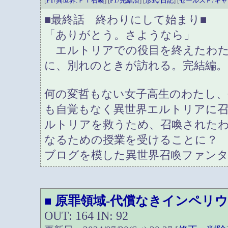
[
FT/異世界:ＦＴ召喚
] [
FT/完結済
] [
形式/日記
] [
セールスＰ/キ
■最終話 終わりにして始まり■
「ありがとう。さようなら」
エルトリアでの役目を終えたわた
に、別れのときが訪れる。完結編。
何の変哲もない女子高生のわたし、
も自覚もなく異世界エルトリアに
ルトリアを救うため、召喚された
なるための授業を受けることに？
ブログを模した異世界召喚ファン
原罪領域-代償なきインペリウ
■
OUT: 164 IN: 92