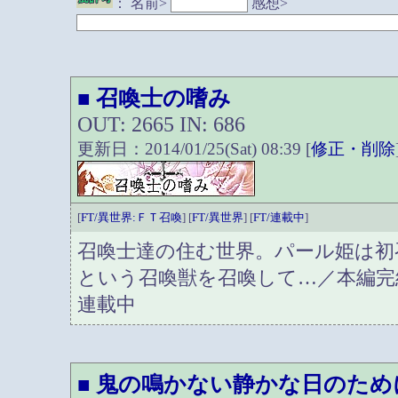
：
名前>
感想>
召喚士の嗜み
■
OUT: 2665 IN: 686
更新日：2014/01/25(Sat) 08:39 [
修正・削除
[
FT/異世界:ＦＴ召喚
] [
FT/異世界
] [
FT/連載中
]
召喚士達の住む世界。パール姫は初
という召喚獣を召喚して…／本編完
連載中
鬼の鳴かない静かな日のため
■