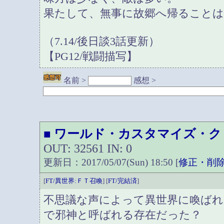
果たして、無事に故郷へ帰ることは
（7.14/後日談3話更新）
【PG12/戦闘描写】
名前 >
感想 >
ワールド・カスタマイズ・ク
■
OUT: 32561 IN: 0
更新日：2017/05/07(Sun) 18:50 [
修正・削
[
FT/異世界:ＦＴ召喚
] [
FT/完結済
]
不思議な声によって異世界に喚ばれ
で邪神と呼ばれる存在だった？