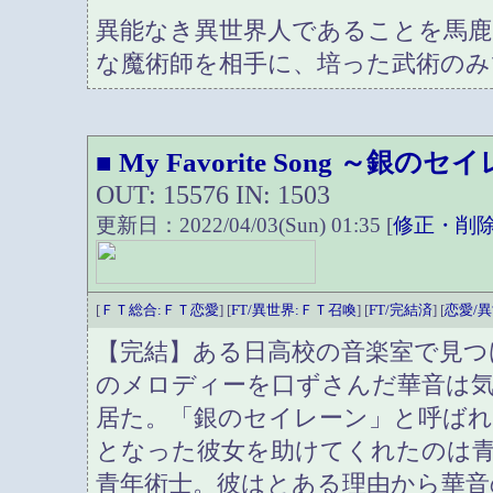
異能なき異世界人であることを馬鹿
な魔術師を相手に、培った武術のみ
My Favorite Song ～銀
■
OUT: 15576 IN: 1503
更新日：2022/04/03(Sun) 01:35 [
修正・削
[
ＦＴ総合:ＦＴ恋愛
] [
FT/異世界:ＦＴ召喚
] [
FT/完結済
] [
恋愛/
【完結】ある日高校の音楽室で見つ
のメロディーを口ずさんだ華音は
居た。「銀のセイレーン」と呼ば
となった彼女を助けてくれたのは
青年術士。彼はとある理由から華音