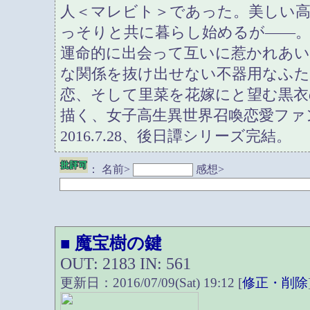
人＜マレビト＞であった。美しい
っそりと共に暮らし始めるが――
運命的に出会って互いに惹かれあ
な関係を抜け出せない不器用なふ
恋、そして里菜を花嫁にと望む黒衣
描く、女子高生異世界召喚恋愛ファ
2016.7.28、後日譚シリーズ完結。
：
名前>
感想>
魔宝樹の鍵
■
OUT: 2183 IN: 561
更新日：2016/07/09(Sat) 19:12 [
修正・削除