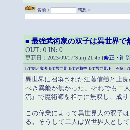
名前 >
感想 >
最強武術家の双子は異世界で
■
OUT: 0 IN: 0
更新日：2023/09/17(Sun) 21:45 [
修正・削
[
FT/剣と魔法
] [
FT/異世界
] [
FT/連載中
] [
FT/異世界:ＦＴ召喚
] [
F
異世界に召喚された江藤信義と上良
べき異能が無かった。それでも二人
流』で魔術師を相手に無双し、成り
この偉業によって異世界人の双子
る。そうして二人は異世界人とし