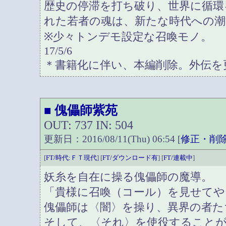
歴史の停滞を打ち破り、世界に循環
れた若者の魂は、新たな時代への潮
※少々トンデモ設定な召喚モノ。
17/5/6
＊書籍化に伴い、本編削除。外伝を
傀儡師紫苑
■
OUT: 737 IN: 504
更新日：2016/08/11(Thu) 06:54 [
修正・削
[
FT/時代:ＦＴ現代
] [
FT/ダウンロード有
] [
FT/連載中
]
妖糸を自在に操る傀儡師の魔導。
「貴様に召喚（コール）を見せてや
傀儡師は〈闇〉を操り、異界の者た
そして、〈それ〉を使役すること