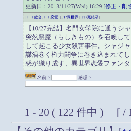
更新日：2013/11/27(Wed) 16:29 [
修正・削
[
ＦＴ総合:ＦＴ恋愛
] [
FT/異世界
] [
FT/完結済
]
【10/27完結】名門女学院に通う
突然悪魔（らしきもの）を召喚し
して起こる少女殺害事件。シャジャ
謀渦巻く権力闘争に巻き込まれてし
惑が織り成す、異世界恋愛ファンタ
名前 >
感想 >
1 - 20 ( 122 件中 ) [ /