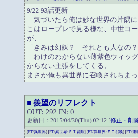
9/22 93話更新
気づいたら俺は妙な世界の片隅に
こはロープレで見る様な、中世ヨ
が、
「きみは幻妖？ それとも人なの？
わけのわからない薄紫色ウィッグ
からない主張をしてくる。
まさか俺も異世界に召喚されちま
羨望のリフレクト
■
OUT: 292 IN: 0
更新日：2015/04/30(Thu) 02:12 [
修正・削
[
FT/異世界
] [
FT/異世界:ＦＴ冒険
] [
FT/異世界:ＦＴ召喚
] [
FT/