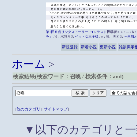
第1回５点リンクストーリー･コンテスト
投稿者＞
a：― / b
を」
/ d：水無月氏
ペットな王子様
/ e：境 美和氏
～星屑
新規登録
新着小説
更新小説
雑談掲示
ホーム
>
検索結果(検索ワード：召喚 / 検索条件：and)
[
他のカテゴリ
] [
サイトマップ
]
▼以下のカテゴリと一致