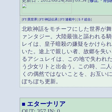
更新日：2012/06/24(Sun) 09:54 [
修正・削
[
FT/異世界
] [
FT/神話伝承
] [
FT/連載中
] [
ＳＦ総合
]
北欧神話をモチーフにした世界が舞
ァンタジー。大陸最強と謳われる騎
レイは、皇子暗殺の嫌疑をかけら
いた。途上で親しい者、故郷を失い
るアシュレイは、この地で失われ
う少女リトと出会う。この時、二人
くの偶然ではないことを、お互い
ぼちぼち更新。
エターナリア
■
OUT: 357 IN: 0