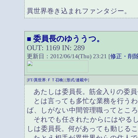
異世界巻き込まれファンタジー。
委員長のゆううつ。
■
OUT: 1169 IN: 289
更新日：2012/06/14(Thu) 23:21 [
修正・削
[
FT/異世界:ＦＴ召喚
] [
形式/連載中
]
あたしは委員長。筋金入りの委員
とは言っても多忙な業務を行うわ
ば、しがない中間管理職ってとこ
それでも任されたからにはやるし
しは委員長。何があっても動じる
たとえ相手が異世界からの住人で