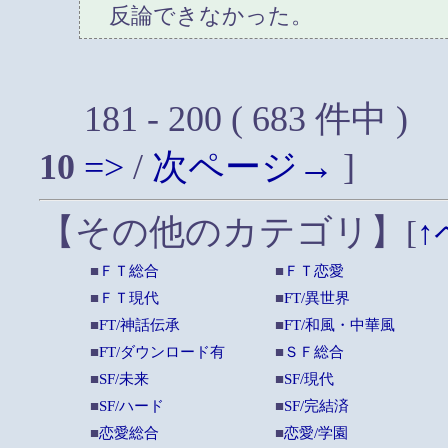
反論できなかった。
181 - 200 ( 683 件中 )
10
=>
/
次ページ→
]
【その他のカテゴリ】
[
↑
■
ＦＴ総合
■
ＦＴ恋愛
■
ＦＴ現代
■
FT/異世界
■
FT/神話伝承
■
FT/和風・中華風
■
FT/ダウンロード有
■
ＳＦ総合
■
SF/未来
■
SF/現代
■
SF/ハード
■
SF/完結済
■
恋愛総合
■
恋愛/学園