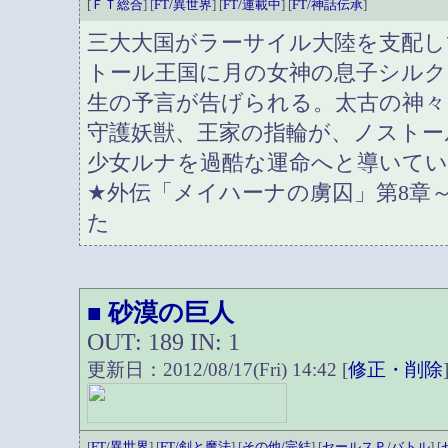
[
ＦＴ総合
] [
FT/異世界
] [
FT/連載中
] [
FT/神話伝承
]
三大大国がラーサイル大陸を支配し
トール王国に月の女神の息子シルク
生の予言が告げられる。太古の神々
守護妖獣、王家の指輪が、ノストー
少女ルナを過酷な運命へと導いて
★外伝「メイハーナの虜囚」第8章～1
た
砂漠の巨人
■
OUT: 189 IN: 1
更新日：2012/08/17(Fri) 14:42 [
修正・削除
[
FT/異世界
] [
FT/剣と魔法
] [
その他/完結
] [
セールスＰ/バトル
] [