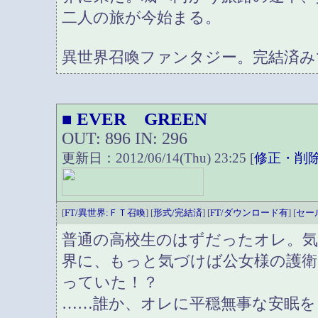
二人の旅が今始まる。
異世界召喚ファンタジー。完結済み
EVER GREEN
■
OUT: 896 IN: 296
更新日：2012/06/14(Thu) 23:25 [
修正・削
[
FT/異世界:ＦＴ召喚
] [
形式/完結済
] [
FT/ダウンロード有
] [
セー
普通の高校生のはずだったオレ。
界に、もっと気づけば公女様の護衛
っていた！？
……誰か、オレに平穏無事な安眠を