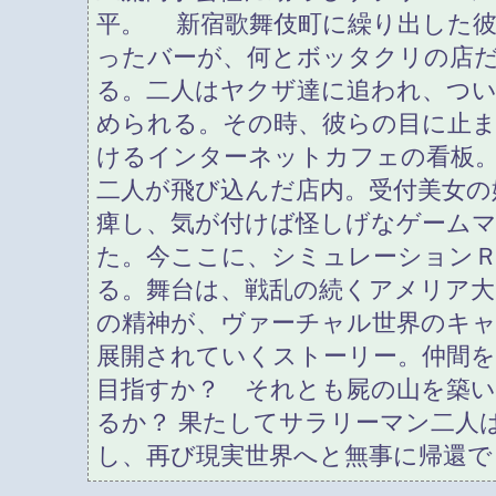
平。 新宿歌舞伎町に繰り出した
ったバーが、何とボッタクリの店
る。二人はヤクザ達に追われ、つ
められる。その時、彼らの目に止
けるインターネットカフェの看板
二人が飛び込んだ店内。受付美女の
痺し、気が付けば怪しげなゲーム
た。今ここに、シミュレーション
る。舞台は、戦乱の続くアメリア大
の精神が、ヴァーチャル世界のキ
展開されていくストーリー。仲間を
目指すか？ それとも屍の山を築い
るか？ 果たしてサラリーマン二人
し、再び現実世界へと無事に帰還で