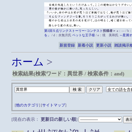
第1回５点リンクストーリー･コンテスト
投稿者＞
a：― / b
を」
/ d：水無月氏
ペットな王子様
/ e：境 美和氏
～星屑
新規登録
新着小説
更新小説
雑談掲示
ホーム
>
検索結果(検索ワード：異世界 / 検索条件：and)
[
他のカテゴリ
] [
サイトマップ
]
[現在の表示：
更新日の新しい順
]