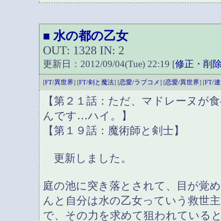
水の都の乙女
■
OUT: 1328 IN: 2
更新日：2012/09/04(Tue) 22:19 [
修正・削
[
FT/異世界
] [
FT/剣と魔法
] [
恋愛/ラブコメ
] [
恋愛/異世界
] [
FT/
【第２１話：ただ、マドレーヌが
んです…ハイ。】
【第１９話：魔術師と剣士】
更新しました。
庭の池に突き落とされて、目が覚
んと自分は水の乙女っていう救世
で、その力を求めて狙われている