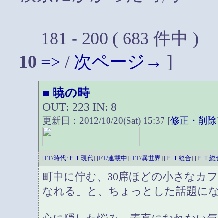
181 - 200 ( 683 件中 )
10
=>
/
次ページ→
]
暁の時
■
OUT: 223 IN: 8
更新日：2012/10/20(Sat) 15:37 [
修正・削除
[
FT/時代:ＦＴ現代
] [
FT/連載中
] [
FT/異世界
] [
ＦＴ総合
] [
ＦＴ総
町中に佇む、30席ほどの小さなカ
なれる」と、ちょっとした話題に