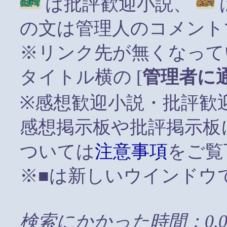
は批評歓迎小説、
の文は管理人のコメント
※リンク先が無くなって
タイトル横の [
管理者に
※感想歓迎小説・批評歓
感想掲示板や批評掲示板
ついては
注意事項
をご覧
※■は新しいウインドウ
検索にかかった時間：0.0