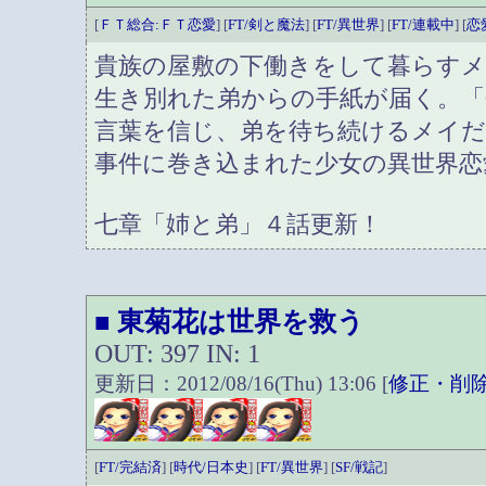
[
ＦＴ総合:ＦＴ恋愛
] [
FT/剣と魔法
] [
FT/異世界
] [
FT/連載中
] [
恋
貴族の屋敷の下働きをして暮らす
生き別れた弟からの手紙が届く。
言葉を信じ、弟を待ち続けるメイだ
事件に巻き込まれた少女の異世界恋
七章「姉と弟」４話更新！
東菊花は世界を救う
■
OUT: 397 IN: 1
更新日：2012/08/16(Thu) 13:06 [
修正・削
[
FT/完結済
] [
時代/日本史
] [
FT/異世界
] [
SF/戦記
]