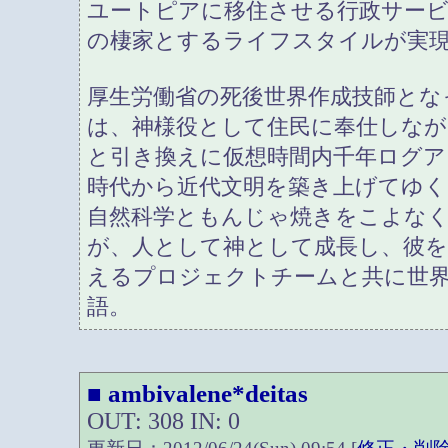
ユートピアに移住させる行政サービ
の棲家とするライフスタイルが実
厚生労働省の死後世界作成技師とな
は、神様役として住民に奉仕しなが
と引き換えに仮想時間内千年ログア
時代から近代文明を築き上げてゆく
自然科学ともんじゃ焼きをこよな
が、人として神として成長し、彼を
えるプロジェクトチームと共に世
語。
ambivalene*deitas
■
OUT: 308 IN: 0