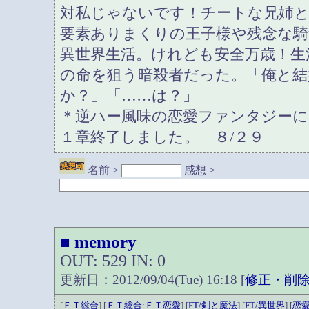
対私じゃないです！チートな兄姉
要素ありまくりの王子様や残念な
異世界生活。けれども安全万歳！生
の命を狙う暗殺者だった。「俺と
か？」「……は？」
＊逆ハー風味の恋愛ファンタジーに
１章終了しました。 ８/２９
名前 >
感想 >
memory
■
OUT: 529 IN: 0
更新日：2012/09/04(Tue) 16:18 [
修正・削
[
ＦＴ総合
] [
ＦＴ総合:ＦＴ恋愛
] [
FT/剣と魔法
] [
FT/異世界
] [
恋愛