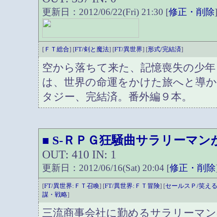
更新日：2012/06/22(Fri) 21:30 [
修正・削除
[
ＦＴ総合
] [
FT/剣と魔法
] [
FT/異世界
] [
形式/完結済
]
空から落ちて来た、記憶喪失の少年
は、世界の命運をかけた旅へと導
タジー、完結済。番外編９本。
S-ＲＰＧ狂騒曲サラリーマン
■
OUT: 410 IN: 1
更新日：2012/06/16(Sat) 20:04 [
修正・削除
[
FT/異世界:ＦＴ召喚
] [
FT/異世界:ＦＴ冒険
] [
セールスＰ/笑え
謀・戦略
]
三流商事会社に勤めるサラリーマン