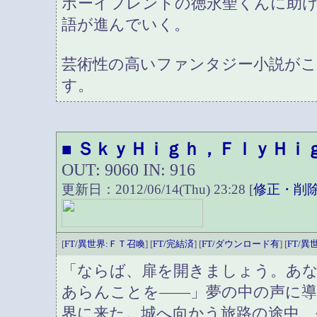
ボーイフレンドの徳永聖くんに助
語が進んでいく。
芸術性の高いファンタジー小説が
す。
ＳｋｙＨｉｇｈ，ＦｌｙＨｉ
■
OUT: 9060 IN: 916
更新日：2012/06/14(Thu) 23:28 [
修正・削
[
FT/異世界:ＦＴ召喚
] [
FT/完結済
] [
FT/ダウンロード有
] [
FT/異
「ならば、扉を開きましょう。あ
あらんことを――」夢の中の声に
界に来た。城へ向かう旅路の途中、