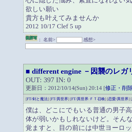
心に隠した悩み、素直になれない
欲しい願い
貴方も叶えてみませんか
2012 10/17 Clef 5 up
：
名前>
感想>
different engine －因襲の
■
OUT: 397 IN: 0
更新日：2012/10/14(Sun) 20:14 [
修正・削
[
FT/剣と魔法
] [
FT/異世界
] [
FT/異世界:ＦＴ召喚
] [
恋愛/異世界
] [
僕は、どこにでもいる普通の男子
体が弱いかもしれないけど。そん
覚ますと、目の前には中世ヨーロ