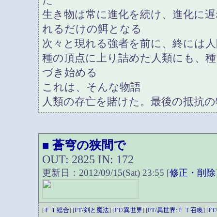
生き物は常に進化を続け、進化に遅
れるだけの餌となる
次々と現れる強者を前に、終には人
種の頂点に上り詰めた人類にも、
づき始める
これは、そんな物語
人類の存亡を賭けた。最後の抵抗の
蒼穹の狭間で
■
OUT: 2825 IN: 172
更新日：2012/09/15(Sat) 23:55 [
修正・削除
[
ＦＴ総合
] [
FT/剣と魔法
] [
FT/異世界
] [
FT/異世界:ＦＴ召喚
] [
F