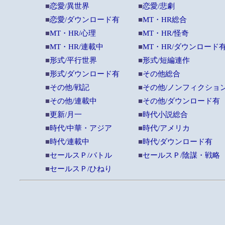
■
恋愛/異世界
■
恋愛/悲劇
■
恋愛/ダウンロード有
■
MT・HR総合
■
MT・HR/心理
■
MT・HR/怪奇
■
MT・HR/連載中
■
MT・HR/ダウンロード
■
形式/平行世界
■
形式/短編連作
■
形式/ダウンロード有
■
その他総合
■
その他/戦記
■
その他/ノンフィクショ
■
その他/連載中
■
その他/ダウンロード有
■
更新/月一
■
時代小説総合
■
時代/中華・アジア
■
時代/アメリカ
■
時代/連載中
■
時代/ダウンロード有
■
セールスＰ/バトル
■
セールスＰ/陰謀・戦略
■
セールスＰ/ひねり