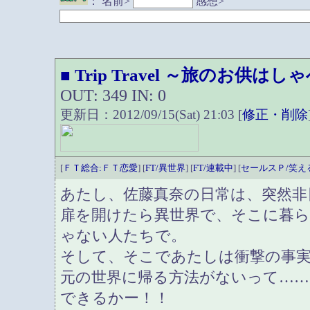
：
名前>
感想>
Trip Travel ～旅のお供は
■
OUT: 349 IN: 0
更新日：2012/09/15(Sat) 21:03 [
修正・削除
[
ＦＴ総合:ＦＴ恋愛
] [
FT/異世界
] [
FT/連載中
] [
セールスＰ/笑え
あたし、佐藤真奈の日常は、突然非
扉を開けたら異世界で、そこに暮
ゃない人たちで。
そして、そこであたしは衝撃の事
元の世界に帰る方法がないって……
できるかー！！