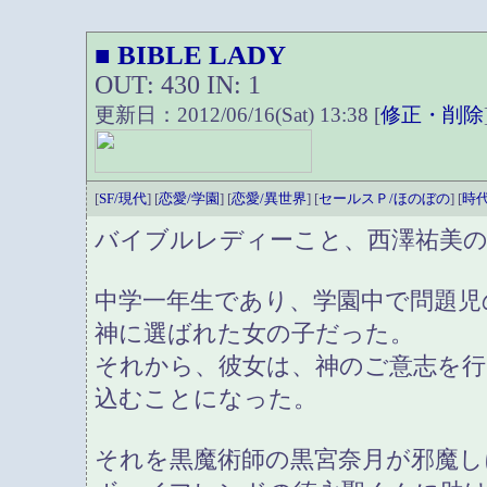
BIBLE LADY
■
OUT: 430 IN: 1
更新日：2012/06/16(Sat) 13:38 [
修正・削除
[
SF/現代
] [
恋愛/学園
] [
恋愛/異世界
] [
セールスＰ/ほのぼの
] [
時
バイブルレディーこと、西澤祐美
中学一年生であり、学園中で問題児
神に選ばれた女の子だった。
それから、彼女は、神のご意志を
込むことになった。
それを黒魔術師の黒宮奈月が邪魔し