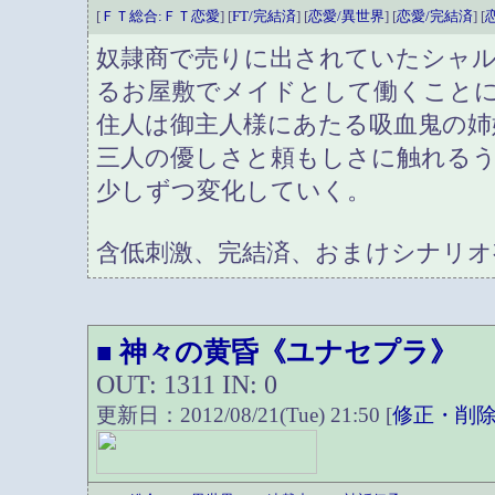
[
ＦＴ総合:ＦＴ恋愛
] [
FT/完結済
] [
恋愛/異世界
] [
恋愛/完結済
] [
奴隷商で売りに出されていたシャ
るお屋敷でメイドとして働くこと
住人は御主人様にあたる吸血鬼の姉
三人の優しさと頼もしさに触れる
少しずつ変化していく。
含低刺激、完結済、おまけシナリオ
神々の黄昏《ユナセプラ》
■
OUT: 1311 IN: 0
更新日：2012/08/21(Tue) 21:50 [
修正・削