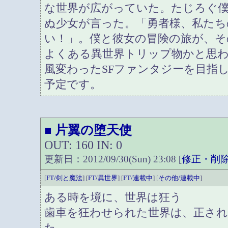
な世界が広がっていた。たじろぐ
ぬ少女が言った。「勇者様、私たち
い！」。僕と彼女の冒険の旅が、
よくある異世界トリップ物かと思
風変わったSFファンタジーを目指
予定です。
片翼の堕天使
■
OUT: 160 IN: 0
更新日：2012/09/30(Sun) 23:08 [
修正・削
[
FT/剣と魔法
] [
FT/異世界
] [
FT/連載中
] [
その他/連載中
]
ある時を境に、世界は狂う
歯車を狂わせられた世界は、正さ
た