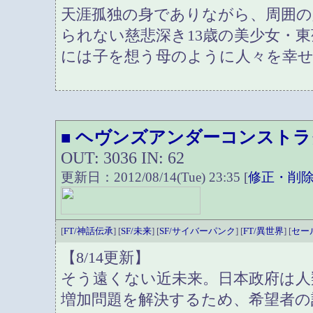
天涯孤独の身でありながら、周囲
られない慈悲深き13歳の美少女・
には子を想う母のように人々を幸
ヘヴンズアンダーコンストラ
■
OUT: 3036 IN: 62
更新日：2012/08/14(Tue) 23:35 [
修正・削
[
FT/神話伝承
] [
SF/未来
] [
SF/サイバーパンク
] [
FT/異世界
] [
セー
【8/14更新】
そう遠くない近未来。日本政府は人
増加問題を解決するため、希望者の