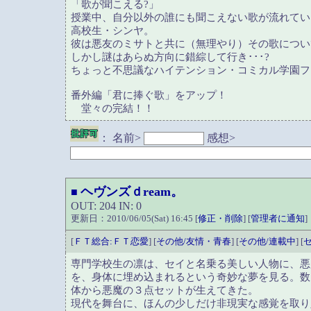
「歌が聞こえる?」
授業中、自分以外の誰にも聞こえない歌が流れてい
高校生・シンヤ。
彼は悪友のミサトと共に（無理やり）その歌につい
しかし謎はあらぬ方向に錯綜して行き･･･?
ちょっと不思議なハイテンション・コミカル学園フ
番外編「君に捧ぐ歌」をアップ！
堂々の完結！！
：
名前>
感想>
ヘヴンズｄream。
■
OUT: 204 IN: 0
更新日：2010/06/05(Sat) 16:45 [
修正・削除
] [
管理者に通知
]
[
ＦＴ総合:ＦＴ恋愛
] [
その他/友情・青春
] [
その他/連載中
] [
専門学校生の凛は、セイと名乗る美しい人物に、悪
を、身体に埋め込まれるという奇妙な夢を見る。数
体から悪魔の３点セットが生えてきた。
現代を舞台に、ほんの少しだけ非現実な感覚を取り