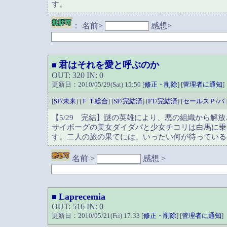
す。
：
名前>
感想>
君はそれを愛と呼ぶのか
■
OUT: 320 IN: 0
更新日：2010/05/29(Sat) 15:50 [
修正・削除
] [
管理者に通知
]
[
SF/未来
] [
ＦＴ総合
] [
SF/完結済
] [
FT/完結済
] [
セールスＰ/バ
【5/29 完結】謎の英雄により、悪の組織から解
サイボーグの美女ダイダバと少女チコリは白馬に乗
す。二人の旅の果てには、いったい何が待っている
名前 >
感想 >
Laprecemia
■
OUT: 516 IN: 0
更新日：2010/05/21(Fri) 17:33 [
修正・削除
] [
管理者に通知
]