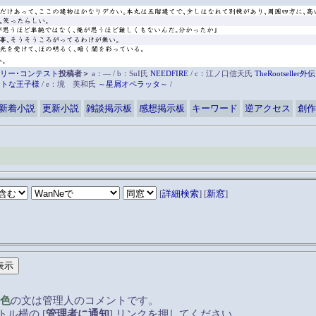
リー･コンテスト
投稿者＞
a：― / b：SuI氏
NEEDFIRE
/ c：江ノ口信天氏
TheRootsell
ットな王子様
/ e：境 美和氏
～星屑オペラッタ～
/
新着小説
更新小説
雑談掲示板
感想掲示板
キーワード
逆アクセス
創作
[
詳細検索
] [
新窓
]
色
の文は管理人のコメントです。
ル横の [
管理者に通知
] リンクを押してください