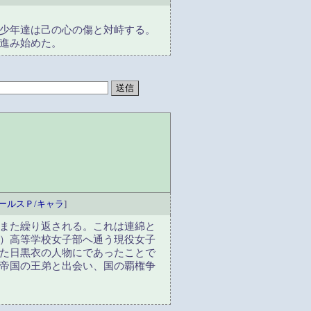
少年達は己の心の傷と対峙する。
進み始めた。
ールスＰ/キャラ
]
また繰り返される。これは連綿と
）高等学校女子部へ通う現役女子
た日黒衣の人物にであったことで
帝国の王弟と出会い、国の覇権争