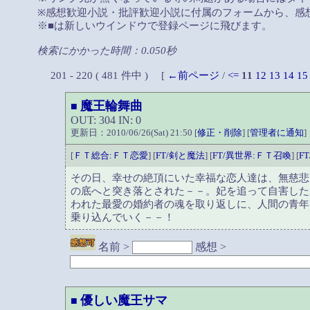
※感想歓迎小説・批評歓迎小説に付属のフォームから、感
※■は新しいウインドウで登録ページに飛びます。
検索にかかった時間：0.050秒
201 - 220 ( 481 件中 ) [
←前ページ
/
<=
11
12
13
14
15
魔王輪舞曲
■
OUT: 304 IN: 0
更新日：2010/06/26(Sat) 21:50 [
修正・削除
] [
管理者に通知
]
[
ＦＴ総合:ＦＴ恋愛
] [
FT/剣と魔法
] [
FT/異世界:ＦＴ召喚
] [
F
その日、幸せの絶頂にいた幸福な恋人達は、無慈悲
の底へと突き落とされた－－。妃を追って自害した
われた最愛の婚約者の魂を取り返しに、人間の青年
乗り込んでいく－－！
名前 >
感想 >
優しい魔王サマ
■