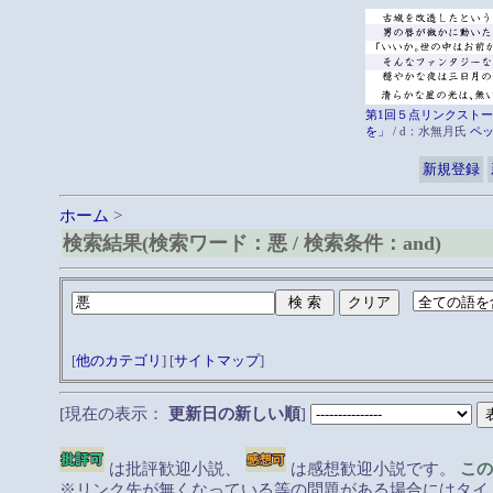
第1回５点リンクストー
を」
/ d：水無月氏
ペ
新規登録
ホーム
>
検索結果(検索ワード：悪 / 検索条件：and)
[
他のカテゴリ
] [
サイトマップ
]
[現在の表示：
更新日の新しい順
]
は批評歓迎小説、
は感想歓迎小説です。
この
※リンク先が無くなっている等の問題がある場合にはタイト