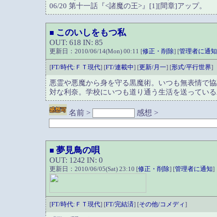
06/20 第十一話『<諸魔の王>』[1][間章]アップ。
このいしをもつ私
■
OUT: 618 IN: 85
更新日：2010/06/14(Mon) 00:11 [
修正・削除
] [
管理者に通知
[
FT/時代:ＦＴ現代
] [
FT/連載中
] [
更新/月一
] [
形式/平行世界
]
悪霊や悪魔から身を守る黒魔術。いつも無表情で協
対な利奈。学校にいつも道り通う生活を送っている
名前 >
感想 >
夢見鳥の唄
■
OUT: 1242 IN: 0
更新日：2010/06/05(Sat) 23:10 [
修正・削除
] [
管理者に通知
]
[
FT/時代:ＦＴ現代
] [
FT/完結済
] [
その他/コメディ
]