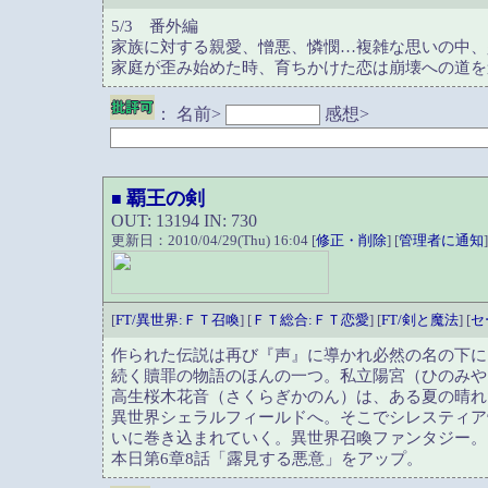
5/3 番外編
家族に対する親愛、憎悪、憐憫…複雑な思いの中、
家庭が歪み始めた時、育ちかけた恋は崩壊への道を
：
名前>
感想>
覇王の剣
■
OUT: 13194 IN: 730
更新日：2010/04/29(Thu) 16:04 [
修正・削除
] [
管理者に通知
]
[
FT/異世界:ＦＴ召喚
] [
ＦＴ総合:ＦＴ恋愛
] [
FT/剣と魔法
] [
セ
作られた伝説は再び『声』に導かれ必然の名の下に
続く贖罪の物語のほんの一つ。私立陽宮（ひのみや
高生桜木花音（さくらぎかのん）は、ある夏の晴れ
異世界シェラルフィールドへ。そこでシレスティア
いに巻き込まれていく。異世界召喚ファンタジー。
本日第6章8話「露見する悪意」をアップ。