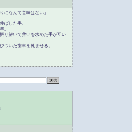
りになんて意味はない」
伸ばした手。
年。
振り解いて救いを求めた手が互い
びついた歯車を軋ませる。
]