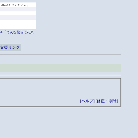
er外伝４「そんな彼らに花束
支援リンク
[
ヘルプ
] [
修正・削除
]