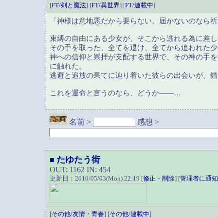
[
FT/剣と魔法
] [
FT/異世界
] [
FT/連載中
]
「神様は意地悪だから要らない。届かないのなら祈
束縛の自由にある少女が、そこから逃れる為に差し
その手を取った、全てを退け、全てから追われた少
神への信仰と崇拝が支配する世界で、その神の手を
に触れた。
逃避と追放の果てに辿り着いた彼らの出会いが、錆
これを運命と言うのなら、どうか――…
名前 >
感想 >
たゆたう街
■
OUT: 1162 IN: 454
更新日：2010/05/03(Mon) 22:19 [
修正・削除
] [
管理者に通知
[
その他/友情・青春
] [
その他/連載中
]