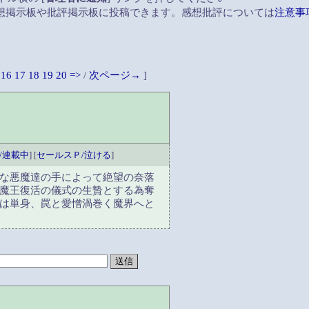
想掲示板や批評掲示板に投稿できます。感想批評については
注意事
16
17
18
19
20
=>
/
次ページ→
]
T/連載中
] [
セールスＰ/泣ける
]
な悪魔達の手によって絶望の奈落
魔王復活の儀式の生贄とする為奪
は単身、罠と愛憎渦巻く魔界へと