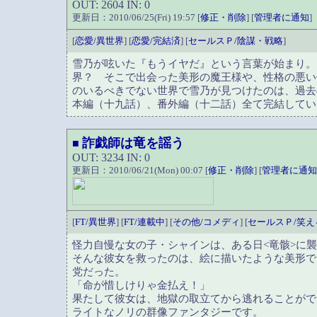
OUT: 2604 IN: 0
更新日：2010/06/25(Fri) 19:57 [
修正・削除
] [
管理者に通知
]
[
恋愛/異世界
] [
恋愛/完結済
] [
セールスＰ/陰謀・戦略
]
雪乃が呟いた『もうイヤだ』という言葉が始まり。
界？ そこで出会った美形の魔王様や、性格の悪い
のいるべきでない世界で雪乃が見つけたのは、過去
本編（十九話）、番外編（十二話）全て完結してい
詐戯師は竜を謡う
■
OUT: 3234 IN: 0
更新日：2010/06/21(Mon) 00:07 [
修正・削除
] [
管理者に通知
[
FT/異世界
] [
FT/連載中
] [
その他/コメディ
] [
セールスＰ/笑え
怪力自慢な女の子・シャインは、ある日<竜骸>に
そんな彼女を救ったのは、絵に描いたような美形で
党だった。
「命が惜しけりゃ金払え！」
果たして彼女は、地獄の取立てから逃れることがで
ライトなノリの群像ファンタジーです。