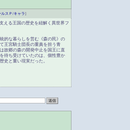
ールスＰ/キャラ
]
が支える王国の歴史を紐解く異世界フ
統的な暮らしを営む《森の民》の
て王宮騎士団長の重責を担う青
は故郷の森の開発中止を国王に直
を待ち受けていたのは、個性豊か
歴史と重い現実だった。