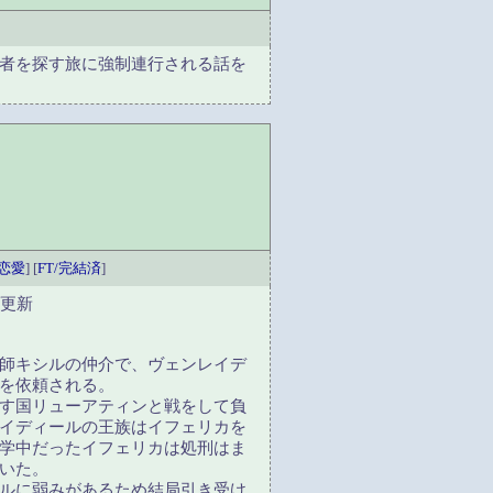
者を探す旅に強制連行される話を
恋愛
] [
FT/完結済
]
グ更新
師キシルの仲介で、ヴェンレイデ
を依頼される。
す国リューアティンと戦をして負
イディールの王族はイフェリカを
学中だったイフェリカは処刑はま
いた。
ルに弱みがあるため結局引き受け