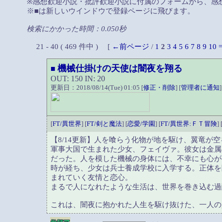
※感想歓迎小説・批評歓迎小説に付属のフォームから、感
※■は新しいウインドウで登録ページに飛びます。
検索にかかった時間：0.050秒
21 - 40 ( 469 件中 ) [
←前ページ
/
1
2
3
4
5
6
7
8
9
10
機械仕掛けの天使は闇夜を翔る
■
OUT: 150 IN: 20
更新日：2018/08/14(Tue) 01:05 [
修正・削除
] [
管理者に通知
]
[
FT/異世界
] [
FT/剣と魔法
] [
恋愛/学園
] [
FT/異世界:ＦＴ冒険
] 
【8/14更新】人を喰らう化物が地を駆け、翼竜が
軍事大国で生まれた少女、フェイヴァ。彼女は金属
だった。人を模した機械の身体には、不幸にも心が
時が経ち、少女は兵士養成学校に入学する。正体を
まれていく友情と恋心。
まるで人になれたような生活は、世界を巻き込む過
これは、闇夜に抱かれた人生を駆け抜けた、一人の