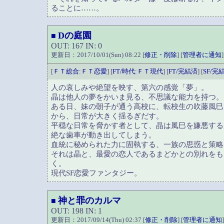
ることに……。
Dの庭園
■
OUT: 167 IN: 0
更新日：2017/10/01(Sun) 08:22 [
修正・削除
] [
管理者に通知
]
[
ＦＴ総合:ＦＴ恋愛
] [
FT/時代:ＦＴ現代
] [
FT/完結済
] [
SF/完
人の哀しみや絶望を映す、第六の感覚「夢」。
晶は他人の夢をかいま見る、不思議な能力を持つ。
ある日、妹の朝子が通う高校に、転校生の吹藤風巳
から、日常が大きく揺るぎだす。
平穏な日常を脅かす者として、晶は風巳を嫌悪する
絶な歯車が動き出してしまう。
血統に秘められた力に固執する、一族の思惑と策略
それは晶と、最愛の恋人であるまどかとの別れをも
く。
現代SF恋愛ファンタジー。
神と罪のカルマ
■
OUT: 198 IN: 1
更新日：2017/09/14(Thu) 02:37 [
修正・削除
] [
管理者に通知
]