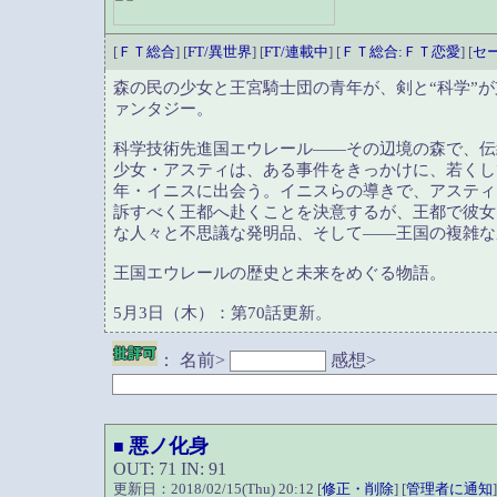
[
ＦＴ総合
] [
FT/異世界
] [
FT/連載中
] [
ＦＴ総合:ＦＴ恋愛
] [
セ
森の民の少女と王宮騎士団の青年が、剣と“科学”
ァンタジー。
科学技術先進国エウレール——その辺境の森で、伝
少女・アスティは、ある事件をきっかけに、若くし
年・イニスに出会う。イニスらの導きで、アスティ
訴すべく王都へ赴くことを決意するが、王都で彼女
な人々と不思議な発明品、そして——王国の複雑な
王国エウレールの歴史と未来をめぐる物語。
5月3日（木）：第70話更新。
：
名前>
感想>
悪ノ化身
■
OUT: 71 IN: 91
更新日：2018/02/15(Thu) 20:12 [
修正・削除
] [
管理者に通知
]