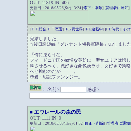
OUT: 11819 IN: 406
更新日：2018/05/26(Sat) 13:24 [
修正・削除
] [
管理者に通知
]
[
ＦＴ総合:ＦＴ恋愛
] [
FT/異世界
] [
FT/連載中
] [
FT/時代
] [
その
完結しました。
☆後日談短編「グレナンド領兵軍隊長」UPしまし
「俺に逆らうな」
フィードニア国の傲慢な英雄に、聖女ユリアは憎し
脚させるべく、戦好きな豪傑漢ラオ、女好きで策略
へと挑むのだが―――。
恋愛・戦記ファンタジー。
：
名前>
感想>
エウレールの森の民
■
OUT: 1111 IN: 0
更新日：2018/05/03(Thu) 01:52 [
修正・削除
] [
管理者に通知
]