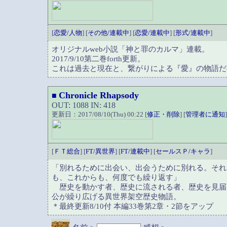
[
恋愛/人物
] [
その他/連載中
] [
恋愛/連載中
] [
形式/連載中
]
オリジナルweb小説「神と罪のカルマ」連載。
2017/9/10第二巻forth更新。
これは過去と現在と、繋がりによる『愛』の物語だ
Chronicle Rhapsody
■
OUT: 1088 IN: 418
更新日：2017/08/10(Thu) 00:22 [
修正・削除
] [
管理者に通知
]
[
ＦＴ総合
] [
FT/異世界
] [
FT/連載中
] [
セールスＰ/キャラ
]
「別れるために出会い、出会うために別れる。それ
も、これからも、何度でも繰り返す」
歴史を動かす者、歴史に流される者、歴史を見届
公が繰り広げる異世界架空歴史物語。
＊最終更新8/10付 本編33巻第2章・2節をアップ