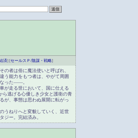
完結済
] [
セールスＰ/陰謀・戦略
]
その者は俗に魔法使いと呼ばれ、
違う能力をもつ者は、やがて周囲
なった――。
車が走る世において、国に仕える
手から逃げる心優しき少女と護衛の青
るが、事態は思わぬ展開に転がっ
のうねりへと変貌していく、近世
タジー。完結済み。