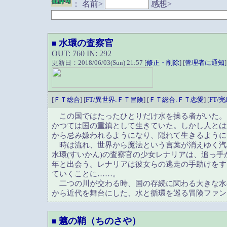
：
名前>
感想>
水環の査察官
■
OUT: 760 IN: 292
更新日：2018/06/03(Sun) 21:57 [
修正・削除
] [
管理者に通知
]
[
ＦＴ総合
] [
FT/異世界:ＦＴ冒険
] [
ＦＴ総合:ＦＴ恋愛
] [
FT/
この国ではたったひとりだけ水を操る者がいた。
かつては国の重鎮として生きていた。しかし人とは
から忌み嫌われるようになり、隠れて生きるように
時は流れ、世界から魔法という言葉が消えゆく汽
水環(すいかん)の査察官の少女レナリアは、追っ
年と出会う。レナリアは彼女らの逃走の手助けをす
ていくことに……。
二つの川が交わる時、国の存続に関わる大きな水
から近代を舞台にした、水と循環を巡る冒険ファン
魑の鞘（ちのさや）
■