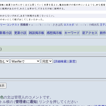
リー･コンテスト
投稿者＞
a：― / b：― / c：さきは氏
ロスカダ
/ d：― / e：小嶋永氏
王子
新着小説
更新小説
雑談掲示板
感想掲示板
キーワード
逆アクセス
創作
)
[
詳細検索
] [
新窓
]
色
の文は管理人のコメントです。
ル横の [
管理者に通知
] リンクを押してください