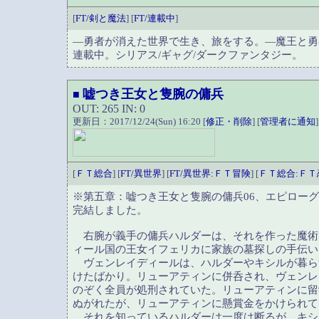
[
FT/剣と魔法
] [
FT/連載中
]
―勇者が消えた世界で生き、旅をする。―魔王と勇
連載中。シリアス/ギャグ/ダークファンタジー。
嘘つき王女と隻腕の傭兵
■
OUT: 265 IN: 0
更新日：2017/12/24(Sun) 16:20 [
修正・削除
] [
管理者に通知
]
[
ＦＴ総合
] [
FT/異世界
] [
FT/異世界:ＦＴ冒険
] [
ＦＴ総合:ＦＴ
※第五章：嘘つき王女と隻腕の傭兵06、エピロー
完結しました。
右腕が義手の傭兵ハルダーは、それを作った魔術
ィール国の王女イフェリカに家族の墓探しの手伝い
ヴェンレイディールは、ハルダーやキシルが暮ら
けたばかり。リューアティンに併呑され、ヴェンレ
のぞく全員が処刑されていた。リューアティンに留
ぬがれたが、リューアティンに懸賞金をかけられて
それを知っているハルダーは一度は断るが、キシ