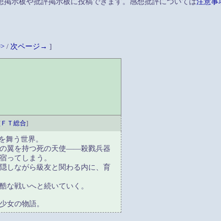
想掲示板や批評掲示板に投稿できます。感想批評については
注意事
=>
/
次ページ→
]
[
ＦＴ総合
]
空を舞う世界。
の翼を持つ死の天使――殺戮兵器
宿ってしまう。
隠しながら級友と関わる内に、育
酷な戦いへと続いていく。
少女の物語。