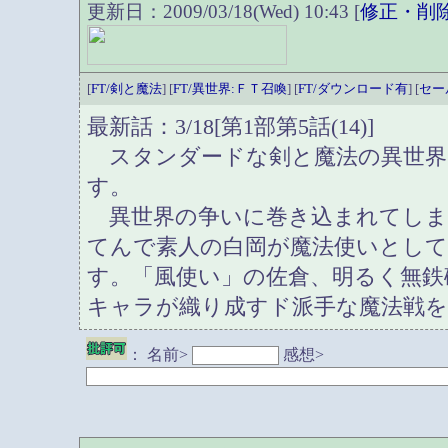
更新日：2009/03/18(Wed) 10:43 [
修正・削
[
FT/剣と魔法
] [
FT/異世界:ＦＴ召喚
] [
FT/ダウンロード有
] [
セー
最新話：3/18[第1部第5話(14)]
スタンダードな剣と魔法の異世界
す。
異世界の争いに巻き込まれてしま
てんで素人の白岡が魔法使いとし
す。「風使い」の佐倉、明るく無鉄
キャラが織り成すド派手な魔法戦
：
名前>
感想>