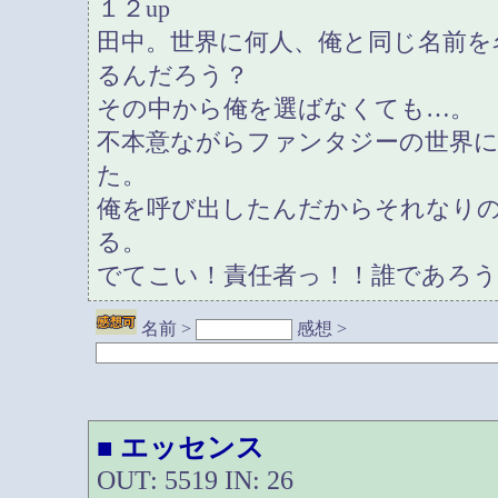
１２up
田中。世界に何人、俺と同じ名前を
るんだろう？
その中から俺を選ばなくても…。
不本意ながらファンタジーの世界
た。
俺を呼び出したんだからそれなり
る。
でてこい！責任者っ！！誰であろ
名前 >
感想 >
エッセンス
■
OUT: 5519 IN: 26