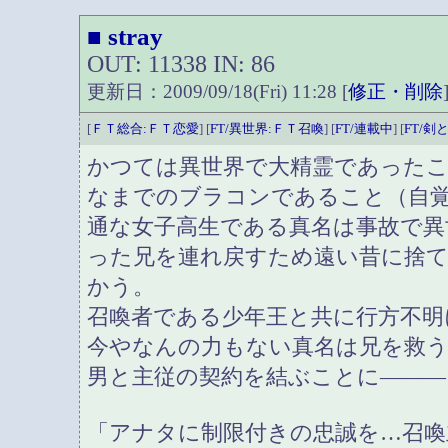
stray
■
OUT: 11338 IN: 86
更新日：2009/09/18(Fri) 11:28 [
修正・削除
[
ＦＴ総合:ＦＴ恋愛
] [
FT/異世界:ＦＴ召喚
] [
FT/連載中
] [
FT/剣
かつては異世界で大精霊であったこ
なまでのブラコンであること（自
通な女子高生である真名は事故で異
った兄を連れ戻すため遠い昔に捨
かう。
召喚者である少年王と共に行方不明
今やなんの力もない真名は兄を救
男と主従の契約を結ぶことに―――
「アナタに制限付きの忠誠を…召喚