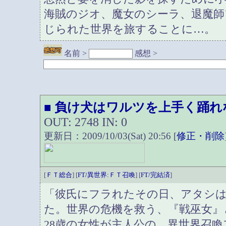
海賊のジオ、魔女のシーラ、退魔師
じられた世界を旅することに…。
名前 >
感想 >
負け犬はワルツを上手く踊れ
■
OUT: 2748 IN: 0
更新日：2009/10/03(Sat) 20:56 [
修正・削除
[
ＦＴ総合
] [
FT/異世界:ＦＴ召喚
] [
FT/完結済
]
「彼氏にフラれたその日、アタシ
た。世界の危機を救う、『戦巫女』
28歳の女性が主人公の、異世界召