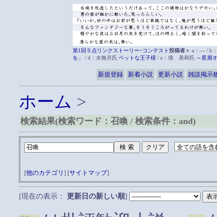
第1回５点リンクストーリー･コンテスト
投稿者＞
a：― / b
を」
/ d：水無月氏
ペットな王子様
/ e：境 美和氏
～星屑
新規登録
新着小説
更新小説
雑談掲示
ホーム
>
検索結果(検索ワード：召喚 / 検索条件：and)
[
他のカテゴリ
] [
サイトマップ
]
[現在の表示：
更新日の新しい順
]