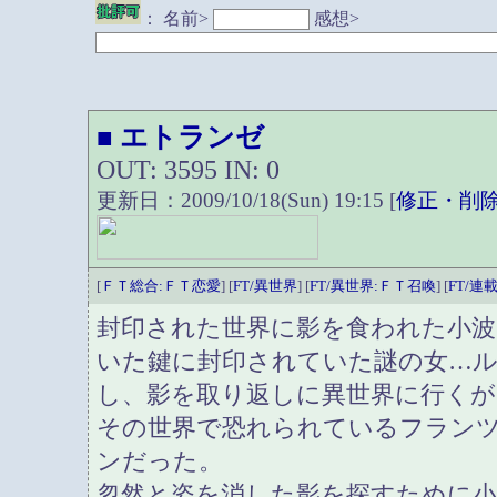
：
名前>
感想>
エトランゼ
■
OUT: 3595 IN: 0
更新日：2009/10/18(Sun) 19:15 [
修正・削
[
ＦＴ総合:ＦＴ恋愛
] [
FT/異世界
] [
FT/異世界:ＦＴ召喚
] [
FT/連
封印された世界に影を食われた小波
いた鍵に封印されていた謎の女…
し、影を取り返しに異世界に行くが
その世界で恐れられているフラン
ンだった。
忽然と姿を消した影を探すために