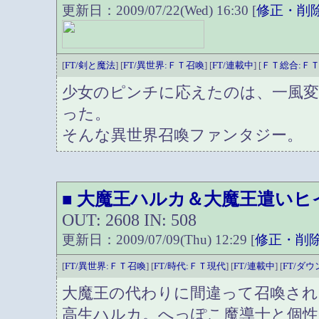
更新日：2009/07/22(Wed) 16:30 [
修正・削
[
FT/剣と魔法
] [
FT/異世界:ＦＴ召喚
] [
FT/連載中
] [
ＦＴ総合:Ｆ
少女のピンチに応えたのは、一風
った。
そんな異世界召喚ファンタジー。
大魔王ハルカ＆大魔王遣いヒ
■
OUT: 2608 IN: 508
更新日：2009/07/09(Thu) 12:29 [
修正・削
[
FT/異世界:ＦＴ召喚
] [
FT/時代:ＦＴ現代
] [
FT/連載中
] [
FT/ダ
大魔王の代わりに間違って召喚され
高生ハルカ。へっぽこ魔導士と個性