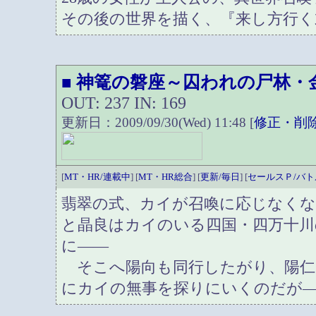
その後の世界を描く、『来し方行く
神篭の磐座～囚われの尸林・
■
OUT: 237 IN: 169
更新日：2009/09/30(Wed) 11:48 [
修正・削
[
MT・HR/連載中
] [
MT・HR総合
] [
更新/毎日
] [
セールスＰ/バト
翡翠の式、カイが召喚に応じなくな
と晶良はカイのいる四国・四万十川
に――
そこへ陽向も同行したがり、陽仁
にカイの無事を探りにいくのだが