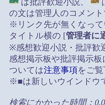
は批評歓迎小説、
の文は管理人のコメント
※リンク先が無くなって
タイトル横の [
管理者に
※感想歓迎小説・批評歓
感想掲示板や批評掲示板
ついては
注意事項
をご覧
※■は新しいウインドウ
検索にかかった時間：0.0