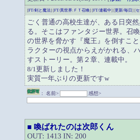
[
FT/剣と魔法
] [
FT/異世界:ＦＴ召喚
] [
FT/連載中
] [
更新/毎日
] [
セ
ごく普通の高校生達が、ある日突然
る。そこはファンタジー世界。召
の世界を脅かす『魔王』を倒すこ
ラクターの視点からえがかれる、
すストーリー。第２章、連載中。
8/1更新しました！
実質一年ぶりの更新ですw
：
名前>
感想>
喚ばれたのは次郎くん
■
OUT: 1413 IN: 200