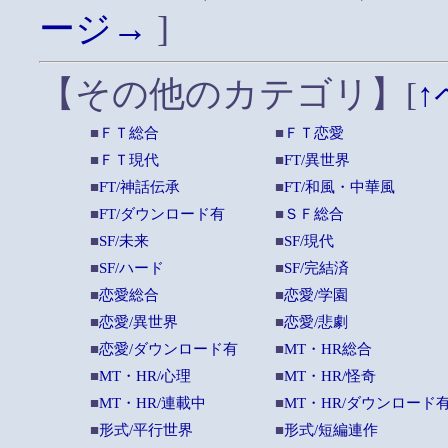
ージ→
]
【その他のカテゴリ】
[
↑
■
ＦＴ総合
■
ＦＴ恋愛
■
ＦＴ現代
■
FT/異世界
■
FT/神話伝承
■
FT/和風・中華風
■
FT/ダウンロード有
■
ＳＦ総合
■
SF/未来
■
SF/現代
■
SF/ハード
■
SF/完結済
■
恋愛総合
■
恋愛/学園
■
恋愛/異世界
■
恋愛/悲劇
■
恋愛/ダウンロード有
■
MT・HR総合
■
MT・HR/心理
■
MT・HR/怪奇
■
MT・HR/連載中
■
MT・HR/ダウンロード
■
形式/平行世界
■
形式/短編連作