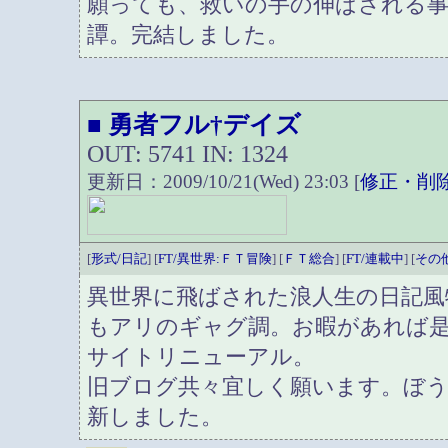
願っても、救いの手の伸ばされる事
譚。完結しました。
勇者フル†デイズ
■
OUT: 5741 IN: 1324
更新日：2009/10/21(Wed) 23:03 [
修正・削
[
形式/日記
] [
FT/異世界:ＦＴ冒険
] [
ＦＴ総合
] [
FT/連載中
] [
その
異世界に飛ばされた浪人生の日記風
もアリのギャグ調。お暇があれば
サイトリニューアル。
旧ブログ共々宜しく願います。ぼ
新しました。