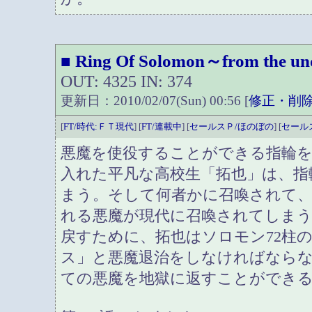
Ring Of Solomon～from the u
■
OUT: 4325 IN: 374
更新日：2010/02/07(Sun) 00:56 [
修正・削
[
FT/時代:ＦＴ現代
] [
FT/連載中
] [
セールスＰ/ほのぼの
] [
セール
悪魔を使役することができる指輪
入れた平凡な高校生「拓也」は、指
まう。そして何者かに召喚されて、
れる悪魔が現代に召喚されてしま
戻すために、拓也はソロモン72柱
ス」と悪魔退治をしなければなら
ての悪魔を地獄に返すことができ