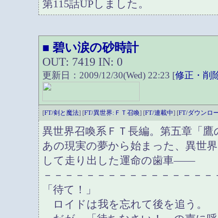
第115話UPしました。
碧い涙の砂時計
■
OUT: 7419 IN: 0
更新日：2009/12/30(Wed) 22:23 [
修正・削
[
FT/剣と魔法
] [
FT/異世界:ＦＴ召喚
] [
FT/連載中
] [
FT/ダウンロ
異世界召喚系ＦＴ長編。第五章「鷹
あの現実の夢から始まった、異世界
して走り出した運命の歯車――
－－－－－－－－－－－－－－－－
「待て！」
ロイドは我を忘れて後を追う。