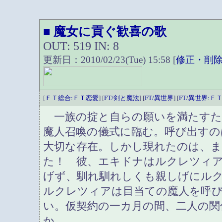
魔女に貢ぐ歓喜の歌
■
OUT: 519 IN: 8
更新日：2010/02/23(Tue) 15:58 [
修正・削
[
ＦＴ総合:ＦＴ恋愛
] [
FT/剣と魔法
] [
FT/異世界
] [
FT/異世界:Ｆ
一族の掟と自らの願いを満たすた
魔人召喚の儀式に臨む。呼び出すの
大切な存在。しかし現れたのは、
た！ 彼、エキドナはルクレツィ
げず、馴れ馴れしくも親しげにル
ルクレツィアは目当ての魔人を呼
い。仮契約の一カ月の間、二人の関
か。