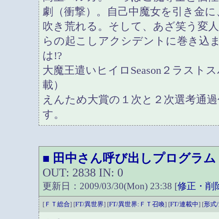
劇（衝撃）。自己中魔女を引き金に
吹き荒れる。そして、あざ笑う変人
らの起こしアクシデントに巻き込
は!?
大魔王遣いヒイロSeason２ラストスパ
載）
えんため大賞の１次と２次選考通過
す。
田中さん呼び出しプログラム
■
OUT: 2838 IN: 0
更新日：2009/03/30(Mon) 23:38 [
修正・削
[
ＦＴ総合
] [
FT/異世界
] [
FT/異世界:ＦＴ召喚
] [
FT/連載中
] [
形式