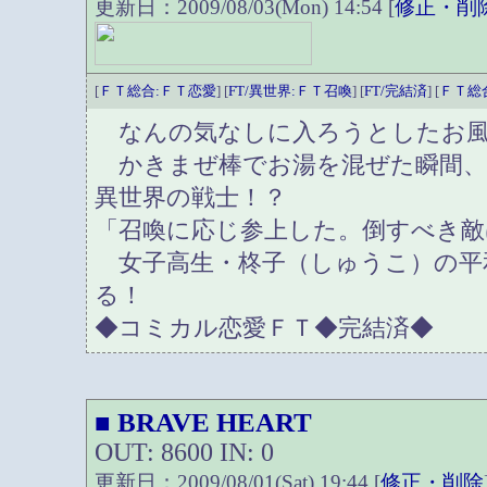
更新日：2009/08/03(Mon) 14:54 [
修正・削
[
ＦＴ総合:ＦＴ恋愛
] [
FT/異世界:ＦＴ召喚
] [
FT/完結済
] [
ＦＴ総
なんの気なしに入ろうとしたお風
かきまぜ棒でお湯を混ぜた瞬間、
異世界の戦士！？
「召喚に応じ参上した。倒すべき敵
女子高生・柊子（しゅうこ）の平
る！
◆コミカル恋愛ＦＴ◆完結済◆
BRAVE HEART
■
OUT: 8600 IN: 0
更新日：2009/08/01(Sat) 19:44 [
修正・削除