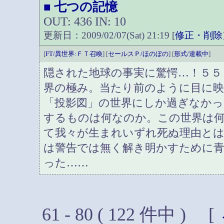
七つの記憶
■
OUT: 436 IN: 10
更新日：2009/02/07(Sat) 21:19 [
修正・削除
[
FT/異世界:ＦＴ召喚
] [
セールスＰ/ほのぼの
] [
形式/連載中
]
隠された地球の事実に驚愕…！５５
界の極み。当たり前のように目に映
「投影図」の世界にしか過ぎなかっ
するものは何なのか。この世界は
て我々が生まれいずれ死ぬ理由と
は警告では無く解き明かすために
った……
61 - 80 ( 122 件中 ) [