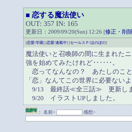
恋する魔法使い
■
OUT: 357 IN: 165
更新日：2009/09/20(Sun) 12:26 [
修正・削
[
恋愛/学園
] [
恋愛/連載中
] [
セールスＰ/ほのぼの
]
魔法使いと召喚師の間に生まれた
強を始めてみたけれど･･････。
恋ってなんなの？ あたしのこと
「恋」なんてこの世界に必要ない
9/13 最終話≪全三話≫ 更新し
9/20 イラストUPしました。
：
名前>
感想>