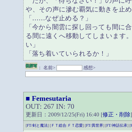
だが、「待ちなさい！」の声に呼
や、その声に滲む覇気に動きを止
「……なぜ止める？」
「今から闇雲に探し回っても間に
る間に遠くへ移動してしまいます
い」
「落ち着いていられるか！」
：
名前>
感想>
Femesutaria
■
OUT: 267 IN: 70
更新日：2009/12/25(Fri) 16:40 [
修正・削除
[
FT/剣と魔法
] [
ＦＴ総合:ＦＴ恋愛
] [
FT/異世界
] [
FT/神話伝承
] [