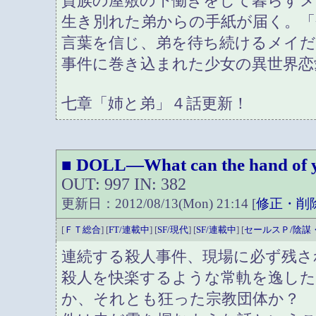
貴族の屋敷の下働きをして暮らす
生き別れた弟からの手紙が届く。
言葉を信じ、弟を待ち続けるメイだ
事件に巻き込まれた少女の異世界恋
七章「姉と弟」４話更新！
DOLL―What can the hand of 
■
OUT: 997 IN: 382
更新日：2012/08/13(Mon) 21:14 [
修正・削
[
ＦＴ総合
] [
FT/連載中
] [
SF/現代
] [
SF/連載中
] [
セールスＰ/陰謀
連続する殺人事件、現場に必ず残さ
殺人を快楽するような常軌を逸した
か、それとも狂った宗教団体か？