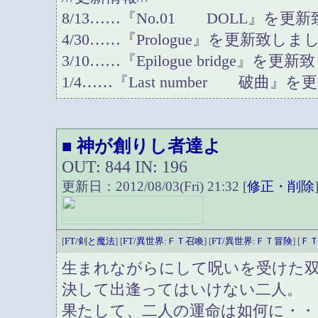
8/13……『No.01 DOLL』を更
4/30……『Prologue』を更新致しま
3/10……『Epilogue bridge』を
1/4……『Last number 破曲
神が創りし者達よ
■
OUT: 844 IN: 196
更新日：2012/08/03(Fri) 21:32 [
修正・削除
[
FT/剣と魔法
] [
FT/異世界:ＦＴ召喚
] [
FT/異世界:ＦＴ冒険
] [
Ｆ
生まれながらにして呪いを受けた
決して出逢ってはいけない二人。
果たして、二人の運命は如何に・・