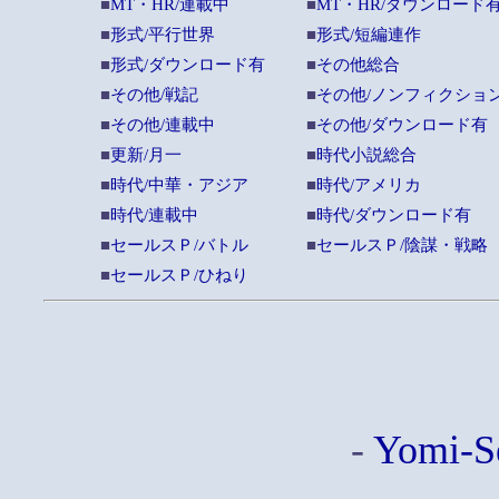
■
MT・HR/連載中
■
MT・HR/ダウンロード
■
形式/平行世界
■
形式/短編連作
■
形式/ダウンロード有
■
その他総合
■
その他/戦記
■
その他/ノンフィクショ
■
その他/連載中
■
その他/ダウンロード有
■
更新/月一
■
時代小説総合
■
時代/中華・アジア
■
時代/アメリカ
■
時代/連載中
■
時代/ダウンロード有
■
セールスＰ/バトル
■
セールスＰ/陰謀・戦略
■
セールスＰ/ひねり
-
Yomi-S