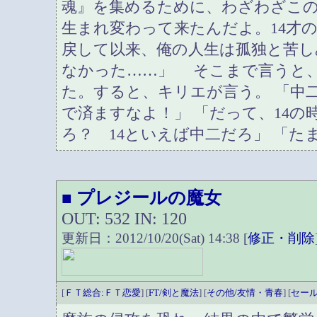
魂』を集めるために、わざわざこ
生まれ変わって来たんだよ。14才
戻して以来、俺の人生は孤独と苦し
なかった……」 そこまで言うと
た。すると、キリエが言う。 「中
で済ますなよ！」 「だって、14の
ろ？ 14といえば中二だろ」 「た
プレジールの魔女
■
OUT: 532 IN: 120
更新日：2012/10/20(Sat) 14:38 [
修正・削除
[
ＦＴ総合:ＦＴ恋愛
] [
FT/剣と魔法
] [
その他/友情・青春
] [
セール