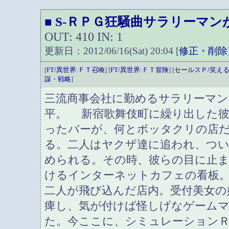
S-ＲＰＧ狂騒曲サラリーマン
■
OUT: 410 IN: 1
更新日：2012/06/16(Sat) 20:04 [
修正・削除
[
FT/異世界:ＦＴ召喚
] [
FT/異世界:ＦＴ冒険
] [
セールスＰ/笑え
謀・戦略
]
三流商事会社に勤めるサラリーマン
平。 新宿歌舞伎町に繰り出した
ったバーが、何とボッタクリの店
る。二人はヤクザ達に追われ、つ
められる。その時、彼らの目に止
けるインターネットカフェの看板
二人が飛び込んだ店内。受付美女の
痺し、気が付けば怪しげなゲーム
た。今ここに、シミュレーション