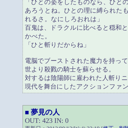
「ひとの姿をしたものなら、ひと
あろうとね。ひとの理に縛られた
れるさ。なにしろおれは」
百鬼は、ドラクルに比べると穏和
かべた。
「ひと斬りだからね」
電脳でブーストされた魔力を持って
世より殺戮の騎士を蘇らせる。
対するは陰陽師に雇われた人斬り
現代を舞台にしたアクションファ
夢見の人
■
OUT: 423 IN: 0