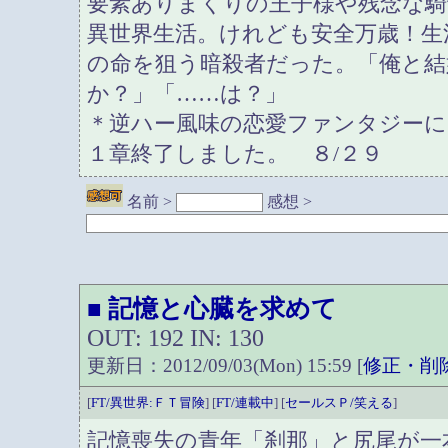
要素ありまくりの王子様や残念な
異世界生活。けれども安全万歳！生
の命を狙う暗殺者だった。「俺と
か？」「……は？」
＊逆ハー風味の恋愛ファンタジーに
１章終了しました。 ８/２９
名前 >
感想 >
記憶と心臓を求めて
■
OUT: 192 IN: 130
更新日：2012/09/03(Mon) 15:59 [
修正・削
[
FT/異世界:ＦＴ冒険
] [
FT/連載中
] [
セールスＰ/笑える
]
記憶喪失の青年「刹那」と尻尾が一