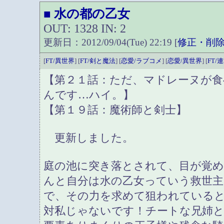
水の都の乙女
■
OUT: 1328 IN: 2
更新日：2012/09/04(Tue) 22:19 [
修正・削
[
FT/異世界
] [
FT/剣と魔法
] [
恋愛/ラブコメ
] [
恋愛/異世界
] [
FT/
【第２１話：ただ、マドレーヌが
んです…ハイ。】
【第１９話：魔術師と剣士】
更新しました。
庭の池に突き落とされて、目が覚
んと自分は水の乙女っていう救世
で、その力を求めて狙われている
対私じゃないです！チートな兄姉