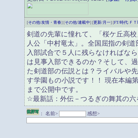
[
その他/友情・青春
] [
その他/連載中
] [
更新/月一
] [
FT/時代:Ｆ
剣道の先輩に憧れて、「桜ケ丘高校
人公「中村竜太」。全国屈指の剣道
入部試合で５人に残らなければな
は見事入部できるのか？そして、過
た剣道部の伝説とは？ライバルや先
す学園もの小説です！！ 現在本編
まで公開中です。
☆最新話：外伝－つるぎの舞其の六
：
名前>
感想>