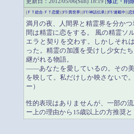
更新日：2012/05/06(Sun) 18:19 [
修正・削
[
ＦＴ総合:ＦＴ恋愛
] [
FT/異世界
] [
FT/神話伝承
] [
FT/連載中
] [
恋
満月の夜、人間界と精霊界を分かつ
間は精霊に恋をする。 風の精霊ソ
エラと契りを交わす。しかしそれ
った。精霊の加護を受けし少女たち
継がれる物語。
――あなたを愛しているの。その
を映して。私だけしか映さないで
ー）
性的表現はありませんが、一部の流
ー上の理由から15歳以上の方推奨