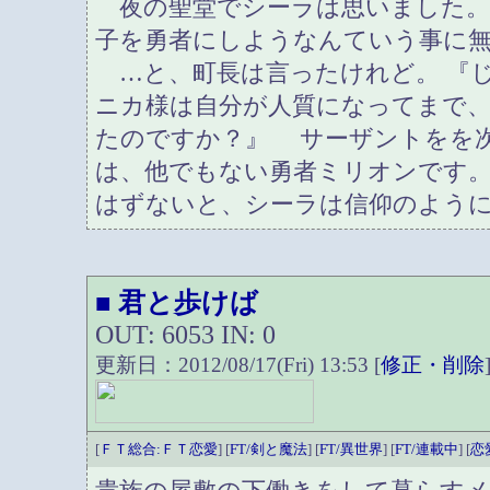
夜の聖堂でシーラは思いました。
子を勇者にしようなんていう事に
…と、町長は言ったけれど。 『
ニカ様は自分が人質になってまで
たのですか？』 サーザントをを
は、他でもない勇者ミリオンです
はずないと、シーラは信仰のよう
君と歩けば
■
OUT: 6053 IN: 0
更新日：2012/08/17(Fri) 13:53 [
修正・削除
[
ＦＴ総合:ＦＴ恋愛
] [
FT/剣と魔法
] [
FT/異世界
] [
FT/連載中
] [
恋