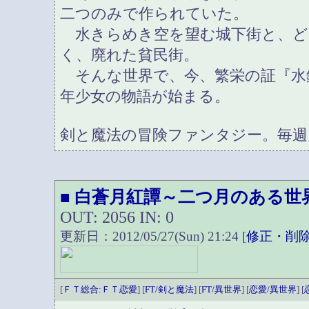
二つのみで作られていた。
水きらめき空を望む城下街と、ど
く、廃れた貧民街。
そんな世界で、今、繁栄の証『水
年少女の物語が始まる。
剣と魔法の冒険ファンタジー。毎週
白蒼月紅譚～二つ月のある世
■
OUT: 2056 IN: 0
更新日：2012/05/27(Sun) 21:24 [
修正・削
[
ＦＴ総合:ＦＴ恋愛
] [
FT/剣と魔法
] [
FT/異世界
] [
恋愛/異世界
] [