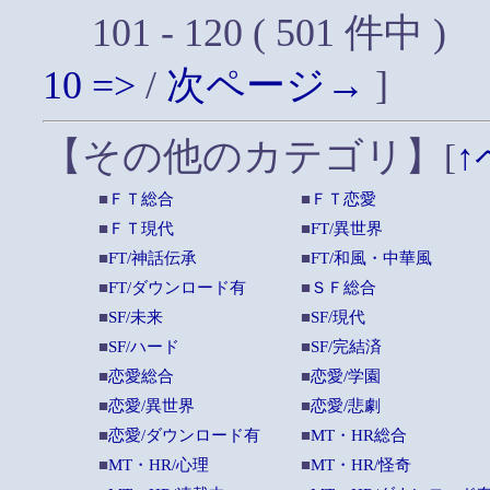
101 - 120 ( 501 件中 )
10
=>
/
次ページ→
]
【その他のカテゴリ】
[
↑
■
ＦＴ総合
■
ＦＴ恋愛
■
ＦＴ現代
■
FT/異世界
■
FT/神話伝承
■
FT/和風・中華風
■
FT/ダウンロード有
■
ＳＦ総合
■
SF/未来
■
SF/現代
■
SF/ハード
■
SF/完結済
■
恋愛総合
■
恋愛/学園
■
恋愛/異世界
■
恋愛/悲劇
■
恋愛/ダウンロード有
■
MT・HR総合
■
MT・HR/心理
■
MT・HR/怪奇