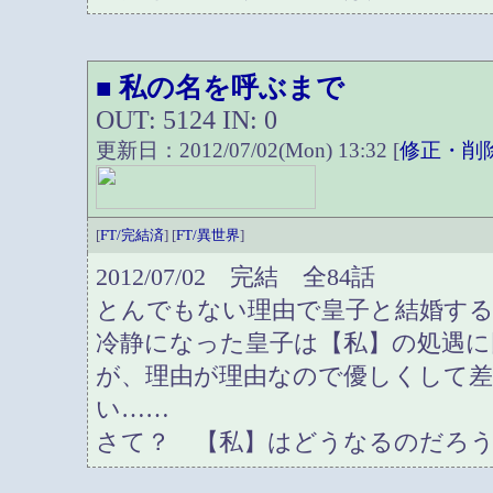
私の名を呼ぶまで
■
OUT: 5124 IN: 0
更新日：2012/07/02(Mon) 13:32 [
修正・削
[
FT/完結済
] [
FT/異世界
]
2012/07/02 完結 全84話
とんでもない理由で皇子と結婚す
冷静になった皇子は【私】の処遇
が、理由が理由なので優しくして
い……
さて？ 【私】はどうなるのだろ