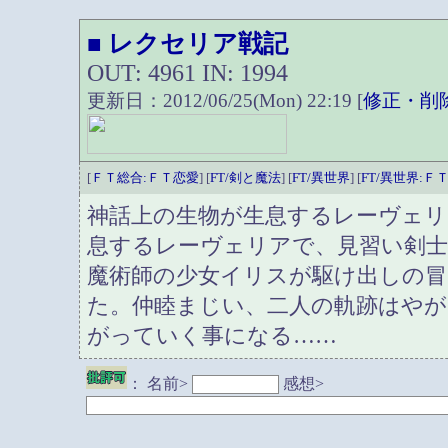
レクセリア戦記
■
OUT: 4961 IN: 1994
更新日：2012/06/25(Mon) 22:19 [
修正・削
[
ＦＴ総合:ＦＴ恋愛
] [
FT/剣と魔法
] [
FT/異世界
] [
FT/異世界:Ｆ
神話上の生物が生息するレーヴェリ
息するレーヴェリアで、見習い剣
魔術師の少女イリスが駆け出しの
た。仲睦まじい、二人の軌跡はやが
がっていく事になる……
：
名前>
感想>