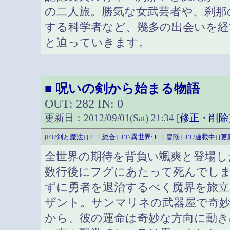
の二人旅。勝気な女武芸者や、刹那
する科学者など、幾多の出会いを経
と迫っていきます。
呪いの剣から始まる物語
■
OUT: 282 IN: 0
更新日：2012/09/01(Sat) 21:34 [
修正・削除
[
FT/剣と魔法
] [
ＦＴ総合
] [
FT/異世界:ＦＴ冒険
] [
FT/連載中
] [
更
全世界の期待を背負い颯爽と登場し
数行後にフグにあたって死んでし
ずに勇者を退治するべく魔界を旅立
ザント。サンマリネの武器屋で奇
から、彼の運命は奇妙な方向に動き