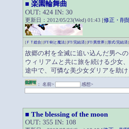
楽園輪舞曲
■
OUT: 424 IN: 30
更新日：2012/05/23(Wed) 01:43 [
修正・削
[
ＦＴ総合
] [
FT/剣と魔法
] [
FT/完結済
] [
FT/異世界
] [
形式/完結済
]
故郷の村を全滅に追い込んだ男への
ウィリアムと共に旅を続ける少女
途中で、可憐な美少女ダリアを助け
：
名前>
感想>
The blessing of the moon
■
OUT: 355 IN: 108