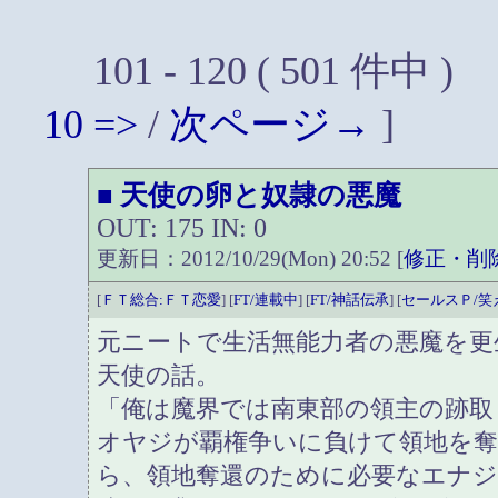
101 - 120 ( 501 件中 )
10
=>
/
次ページ→
]
天使の卵と奴隷の悪魔
■
OUT: 175 IN: 0
更新日：2012/10/29(Mon) 20:52 [
修正・削
[
ＦＴ総合:ＦＴ恋愛
] [
FT/連載中
] [
FT/神話伝承
] [
セールスＰ/笑
元ニートで生活無能力者の悪魔を更
天使の話。
「俺は魔界では南東部の領主の跡取
オヤジが覇権争いに負けて領地を
ら、領地奪還のために必要なエナジ