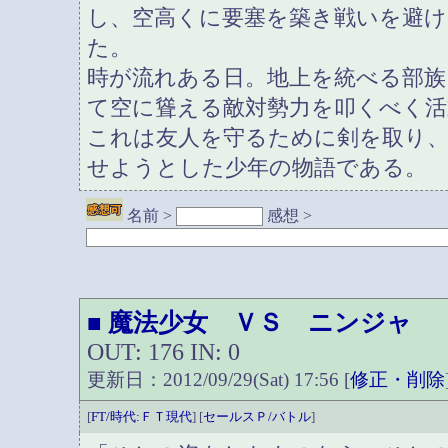
し、空高くに要塞を築き戦いを避
た。
時が流れある日。地上を統べる部族
て空に聳える敵対勢力を叩くべく活
これは友人を守るために剣を取り
せようとした少年の物語である。
名前 >
感想 >
魔法少女 ＶＳ ニンジャ
■
OUT: 176 IN: 0
更新日：2012/09/29(Sat) 17:56 [
修正・削除
[
FT/時代:ＦＴ現代
] [
セールスＰ/バトル
]