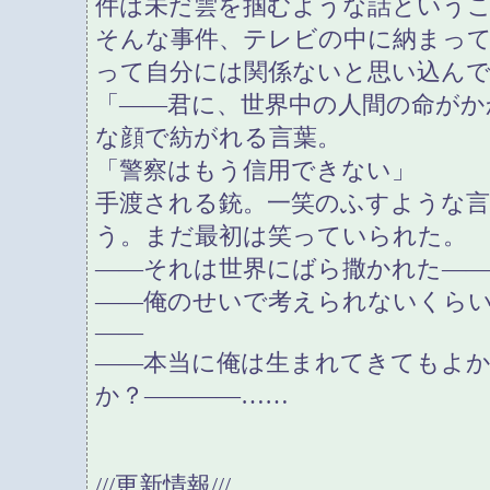
件は未だ雲を掴むような話という
そんな事件、テレビの中に納まっ
って自分には関係ないと思い込ん
「――君に、世界中の人間の命がか
な顔で紡がれる言葉。
「警察はもう信用できない」
手渡される銃。一笑のふすような言
う。まだ最初は笑っていられた。
――それは世界にばら撒かれた―
――俺のせいで考えられないくら
――
――本当に俺は生まれてきてもよ
か？――――……
///更新情報///