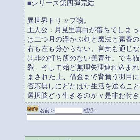
■シリーズ第四弾完結
異世界トリップ物。
主人公：月見里真白が落ちてしまっ
は二つ月の浮かぶ剣と魔法と素養の
右も左も分からない。言葉も通じな
は非の打ち所のない美青年。でも猫
裂。そして殆ど無理矢理連れ込まれ
まされた上、借金まで背負う羽目に
否応無しにどたばた生活を送るこ
選択肢どう生きるのかｖ是非お付
名前 >
感想 >