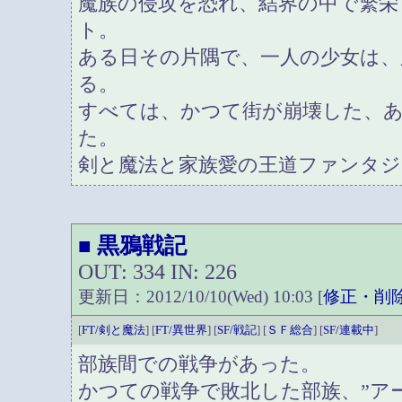
魔族の侵攻を恐れ、結界の中で繁栄
ト。
ある日その片隅で、一人の少女は、
る。
すべては、かつて街が崩壊した、
た。
剣と魔法と家族愛の王道ファンタジ
黒鴉戦記
■
OUT: 334 IN: 226
更新日：2012/10/10(Wed) 10:03 [
修正・削
[
FT/剣と魔法
] [
FT/異世界
] [
SF/戦記
] [
ＳＦ総合
] [
SF/連載中
]
部族間での戦争があった。
かつての戦争で敗北した部族、”ア