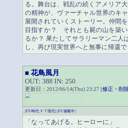
る。舞台は、戦乱の続くアメリア大
の精神が、ヴァーチャル世界のキ
展開されていくストーリー。仲間を
目指すか？ それとも屍の山を築い
るか？ 果たしてサラリーマン二人
し、再び現実世界へと無事に帰還で
花鳥風月
■
OUT: 388 IN: 250
更新日：2012/06/14(Thu) 23:27 [
修正・削
[
FT/時代:ＦＴ現代
] [
FT/連載中
]
「なってあげる。ヒーローに」