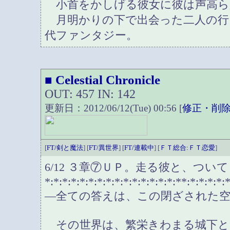
小首をかしげる彼女に彼は声高ら
月明かりの下で出会った二人の行
代ファンタジー。
Celestial Chronicle
■
OUT: 457 IN: 142
更新日：2012/06/12(Tue) 00:56 [
修正・削
[
FT/剣と魔法
] [
FT/異世界
] [
FT/連載中
] [
ＦＴ総合:ＦＴ恋愛
]
6/12 ３章⑦ＵＰ。走る彼と、つ
*:*:*:*:*:*:*:*:*:*:*:*:*:*:*:**:*:*:*:*:*
―全ての答えは、この閉ざされた
その世界は、繁栄きわまる城下と