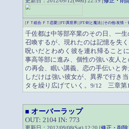
更新日：2012/09/12(Wed) 22:19 [
修正・削
[
ＦＴ総合:ＦＴ恋愛
] [
FT/異世界
] [
FT/剣と魔法
] [
その他/友情・
千佐都は中等部卒業のその日、一生
召喚するが、現れたのは記憶を失く
呪いだとわめく彼を連れ帰ることに
事高等部に進み、個性の強い友人と
の再会、眠い講義、恋の手伝いと奔
しだけは強い彼女が、異界で行き
タを繰り広げていく。9/12 三章第
オーバーラップ
■
OUT: 2104 IN: 773
更新日：2012/09/08(Sat) 12:20 [
修正・削除