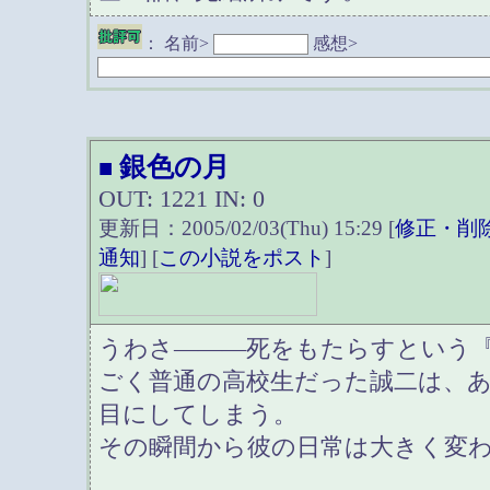
：
名前>
感想>
銀色の月
■
OUT: 1221 IN: 0
更新日：2005/02/03(Thu) 15:29 [
修正・削
通知
] [
この小説をポスト
]
うわさ―――死をもたらすという
ごく普通の高校生だった誠二は、
目にしてしまう。
その瞬間から彼の日常は大きく変