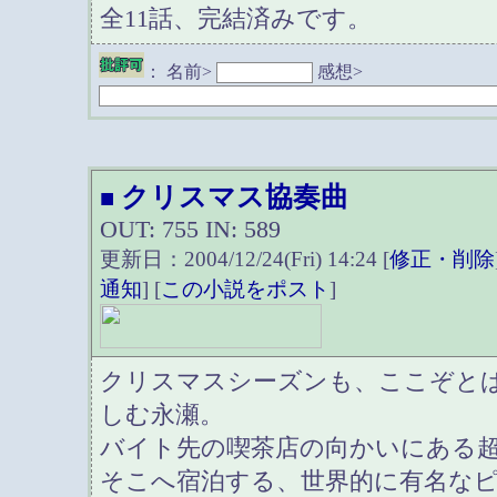
全11話、完結済みです。
：
名前>
感想>
クリスマス協奏曲
■
OUT: 755 IN: 589
更新日：2004/12/24(Fri) 14:24 [
修正・削除
通知
] [
この小説をポスト
]
クリスマスシーズンも、ここぞと
しむ永瀬。
バイト先の喫茶店の向かいにある
そこへ宿泊する、世界的に有名な