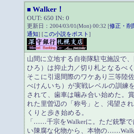
Walker！
■
OUT: 650 IN: 0
更新日：2004/03/01(Mon) 00:32 [
修正・削
通知
] [
この小説をポスト
]
山間に立地する自衛隊駐屯施設で、
ひろ）は抑止力／切り札となるべ
そこに引退間際のワケあり三等陸
べけんいち）が実戦レベルの訓練
されて、歯車は噛み合い始めた。
れた里曽辺の「称号」と、渇望さ
くりと歩き始める。
「……千宗をWalkerに。ただ銃
い陳腐な化物から、本物の……Walk