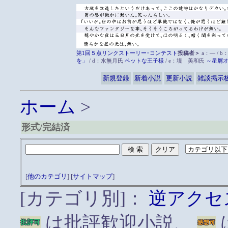
第1回５点リンクストーリー･コンテスト
投稿者＞
a：― / b
を」
/ d：水無月氏
ペットな王子様
/ e：境 美和氏
～星屑
新規登録
新着小説
更新小説
雑談掲示
ホーム
>
形式/完結済
[
他のカテゴリ
] [
サイトマップ
]
[カテゴリ別]：
逆アクセ
は批評歓迎小説、