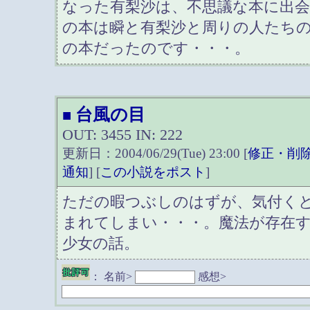
なった有梨沙は、不思議な本に出
の本は瞬と有梨沙と周りの人たち
の本だったのです・・・。
台風の目
■
OUT: 3455 IN: 222
更新日：2004/06/29(Tue) 23:00 [
修正・削
通知
] [
この小説をポスト
]
ただの暇つぶしのはずが、気付く
まれてしまい・・・。魔法が存在
少女の話。
：
名前>
感想>