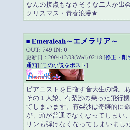
なんの接点もなさそうな二人が出
クリスマス・青春浪漫★
Emeraleah～エメラリア～
■
OUT: 749 IN: 0
更新日：2004/12/08(Wed) 02:18 [
修正・削
通知
] [
この小説をポスト
]
ピアニストを目指す音大生の瞬。
その１人娘、有梨沙の乗った飛行機
てしまいます。有梨沙は奇跡的に
が、頭が普通でなくなってしまい
リンも弾けなくなってしまいまし