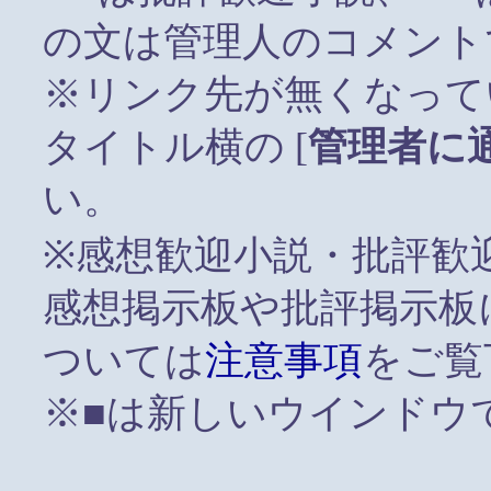
の文は管理人のコメント
※リンク先が無くなって
タイトル横の [
管理者に
い。
※感想歓迎小説・批評歓
感想掲示板や批評掲示板
ついては
注意事項
をご覧
※■は新しいウインドウ