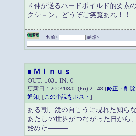
Ｋ伸が送るハードボイルド的要素
クション。どうぞご笑覧あれ！！
：
名前>
感想>
Ｍｉｎｕｓ
■
OUT: 1031 IN: 0
更新日：2003/08/01(Fri) 21:48 [
修正・削除
通知
] [
この小説をポスト
]
ある朝、鏡の向こうに現れた知ら
あたしの世界がつながった日から
始めた―――