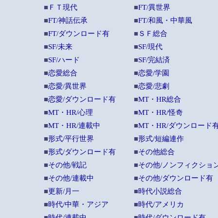
■
ＦＴ現代
■
FT/異世界
■
FT/神話伝承
■
FT/和風・中華風
■
FT/ダウンロード有
■
ＳＦ総合
■
SF/未来
■
SF/現代
■
SF/ハード
■
SF/完結済
■
恋愛総合
■
恋愛/学園
■
恋愛/異世界
■
恋愛/悲劇
■
恋愛/ダウンロード有
■
MT・HR総合
■
MT・HR/心理
■
MT・HR/怪奇
■
MT・HR/連載中
■
MT・HR/ダウンロード
■
形式/平行世界
■
形式/短編連作
■
形式/ダウンロード有
■
その他総合
■
その他/戦記
■
その他/ノンフィクショ
■
その他/連載中
■
その他/ダウンロード有
■
更新/月一
■
時代小説総合
■
時代/中華・アジア
■
時代/アメリカ
■
時代/連載中
■
時代/ダウンロード有