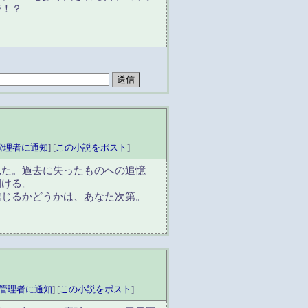
で！？
。
。
管理者に通知
] [
この小説をポスト
]
た。過去に失ったものへの追憶
開ける。
じるかどうかは、あなた次第。
管理者に通知
] [
この小説をポスト
]