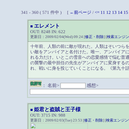
341 - 360 ( 571 件中 ) [
←前ページ
/
<=
11
12
13
14
15
エレメント
■
OUT: 8248 IN: 622
更新日：2009/02/04(Wed) 09:24 [
修正・削除
] [
検索エンジ
十年前、人類の前に敵が現れた。人類はそいつら
い敵をアンパイアと名付けた。唯一、アンパイア
れる力だけ。いとこの雪音への恋愛感情で悩む普
の襲撃の最中担任の先生がアンパイアに変身する
れ、戦いに身を投じていくことになる。《第九十話
：
名前>
感想>
姫君と盗賊と王子様
■
OUT: 3715 IN: 988
更新日：2009/02/03(Tue) 23:53 [
修正・削除
] [
検索エンジン