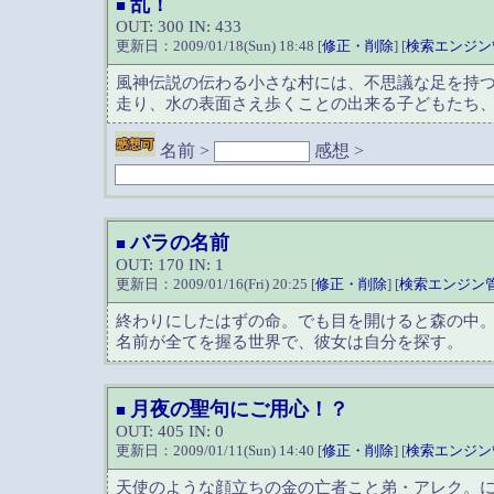
乱！
■
OUT: 300 IN: 433
更新日：2009/01/18(Sun) 18:48 [
修正・削除
] [
検索エンジン
風神伝説の伝わる小さな村には、不思議な足を持
走り、水の表面さえ歩くことの出来る子どもたち
名前 >
感想 >
バラの名前
■
OUT: 170 IN: 1
更新日：2009/01/16(Fri) 20:25 [
修正・削除
] [
検索エンジン
終わりにしたはずの命。でも目を開けると森の中
名前が全てを握る世界で、彼女は自分を探す。
月夜の聖句にご用心！？
■
OUT: 405 IN: 0
更新日：2009/01/11(Sun) 14:40 [
修正・削除
] [
検索エンジン
天使のような顔立ちの金の亡者こと弟・アレク。