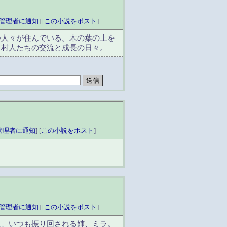
管理者に通知
] [
この小説をポスト
]
つ人々が住んでいる。木の葉の上を
、村人たちの交流と成長の日々。
管理者に通知
] [
この小説をポスト
]
。
管理者に通知
] [
この小説をポスト
]
に、いつも振り回される姉、ミラ。