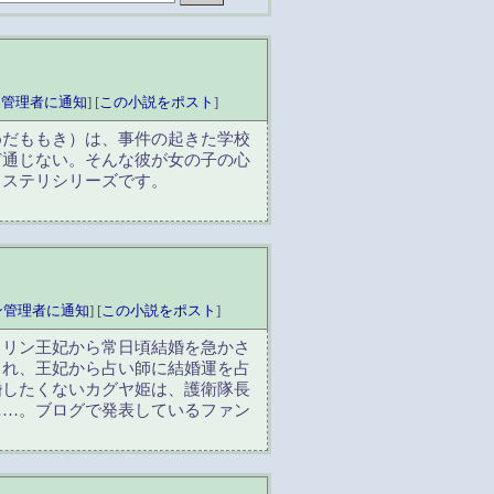
ン管理者に通知
] [
この小説をポスト
]
めだももき）は、事件の起きた学校
ど通じない。そんな彼が女の子の心
ミステリシリーズです。
。
ン管理者に通知
] [
この小説をポスト
]
イリン王妃から常日頃結婚を急かさ
され、王妃から占い師に結婚運を占
婚したくないカグヤ姫は、護衛隊長
……。ブログで発表しているファン