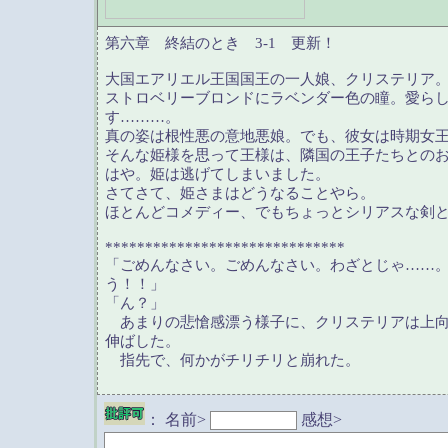
第六章 終結のとき 3-1 更新！
大国エアリエル王国国王の一人娘、クリステリア
ストロベリーブロンドにラベンダー色の瞳。愛ら
す………。
真の姿は根性悪の意地悪娘。でも、彼女は時期女
そんな姫様を思って王様は、隣国の王子たちとの
はや。姫は逃げてしまいました。
さてさて、姫さまはどうなることやら。
ほとんどコメディー、でもちょっとシリアスな剣
******************************
「ごめんなさい。ごめんなさい。わざとじゃ……
う！！」
「ん？」
あまりの悲愴感漂う様子に、クリステリアは上向
伸ばした。
指先で、何かがチリチリと崩れた。
：
名前>
感想>