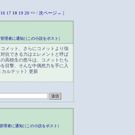
16
17
18
19
20
=>
/
次ページ→
]
ン管理者に通知
] [
この小説をポスト
]
をコメット、さらにコメットより強
に対抗できる力はエレメントと呼ば
通の高校生の悠斗は、コメットたち
のを目撃、そんな中偶然力を手に入
 カルテット》更新
管理者に通知
] [
この小説をポスト
]