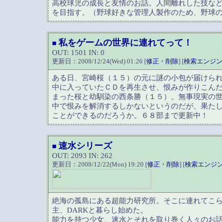
高校球児の成長と友情のお話。人間離れした技な
を目指す。（野球好きな管理人製作のため、野球
私をゲームの世界に連れてって！
■
OUT: 1501 IN: 0
更新日：2008/12/24(Wed) 01:26 [
修正・削除
] [
検索エンジ
ある日、宮崎桜（１５）の元に謎の小包が届けら
中に入っていたＣＤを再生させ、恨みが作りこん
まった桜と幼馴染の西条勝（１５）。無事現実の
中で恨みを解消するしかないというのだが、果た
ことができるのだろうか。６８部まで更新中！
速水シリーズ
■
OUT: 2093 IN: 262
更新日：2008/12/22(Mon) 19:20 [
修正・削除
] [
検索エンジ
絶海の孤島にある超能力研究所。そこに連れてこ
主、DARKと暮らし始めた。
能力を持つ少女、速水とそれを取り巻く人々のお話で