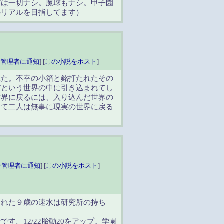
どは一切ナシ。魔球もナシ。甲子園
のリアルを目指してます）
ン管理者に通知
] [
この小説をポスト
]
れた。不幸の小箱と銘打たれたその
だという世界の中に引き込まれてし
世界に戻るには、入り込んだ世界の
して二人は無事に現実の世界に戻る
ン管理者に通知
] [
この小説をポスト
]
られた９歳の速水は研究所の持ち
す。12/22胎動20をアップ。学園