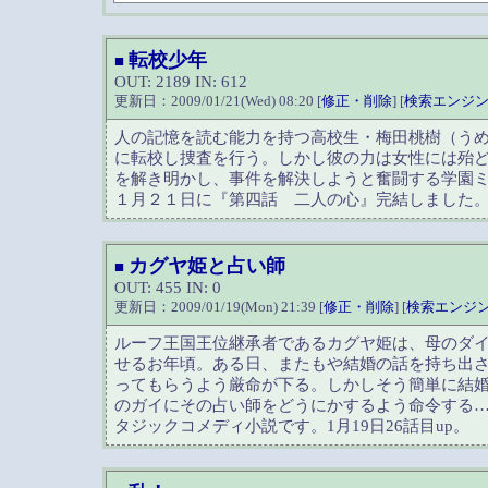
転校少年
■
OUT: 2189 IN: 612
更新日：2009/01/21(Wed) 08:20 [
修正・削除
] [
検索エンジ
人の記憶を読む能力を持つ高校生・梅田桃樹（う
に転校し捜査を行う。しかし彼の力は女性には殆
を解き明かし、事件を解決しようと奮闘する学園
１月２１日に『第四話 二人の心』完結しました
カグヤ姫と占い師
■
OUT: 455 IN: 0
更新日：2009/01/19(Mon) 21:39 [
修正・削除
] [
検索エンジ
ルーフ王国王位継承者であるカグヤ姫は、母のダ
せるお年頃。ある日、またもや結婚の話を持ち出
ってもらうよう厳命が下る。しかしそう簡単に結
のガイにその占い師をどうにかするよう命令する
タジックコメディ小説です。1月19日26話目up。