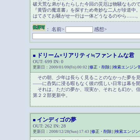
破天荒な弟がもたらした今回の災厄は物騒なもの
『黄昏の魔道書』を探すため奇妙な二人が珍道中
はてさてお騒がせ一行は一体どうなるのやら……
：
名前>
感想>
ドリーム×リアリティ≒ファントムな君
■
OUT: 699 IN: 0
更新日：2009/01/09(Fri) 00:02 [
修正・削除
] [
検索エンジン
その朝、少年は長らく見ることのなかった夢を見
――に呑気に浸る暇もなく彼の慌しい日常は幕を
それは、ただの夢か、現実か、それとも幻か。信
第２２部更新中。
インディゴの夢
■
OUT: 262 IN: 28
更新日：2008/12/28(Sun) 17:43 [
修正・削除
] [
検索エンジン