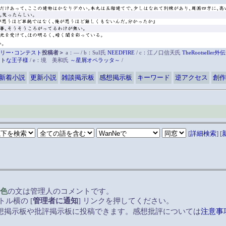
リー･コンテスト
投稿者＞
a：― / b：SuI氏
NEEDFIRE
/ c：江ノ口信天氏
TheRootsell
ットな王子様
/ e：境 美和氏
～星屑オペラッタ～
/
新着小説
更新小説
雑談掲示板
感想掲示板
キーワード
逆アクセス
創作
[
詳細検索
] [
色
の文は管理人のコメントです。
ル横の [
管理者に通知
] リンクを押してください。
想掲示板や批評掲示板に投稿できます。感想批評については
注意事