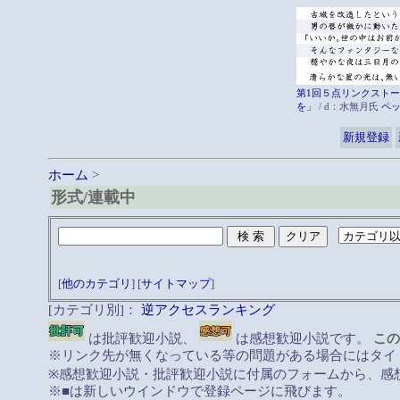
第1回５点リンクストー
を」
/ d：水無月氏
ペ
新規登録
ホーム
>
形式/連載中
[
他のカテゴリ
] [
サイトマップ
]
[カテゴリ別]：
逆アクセスランキング
は批評歓迎小説、
は感想歓迎小説です。
この
※リンク先が無くなっている等の問題がある場合にはタイト
※感想歓迎小説・批評歓迎小説に付属のフォームから、感
※■は新しいウインドウで登録ページに飛びます。