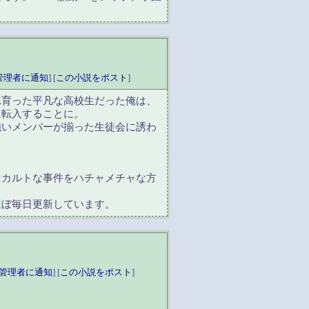
管理者に通知
] [
この小説をポスト
]
れ育った平凡な高校生だった俺は、
に転入することに。
強いメンバーが揃った生徒会に誘わ
オカルトな事件をハチャメチャな方
ほぼ毎日更新しています。
管理者に通知
] [
この小説をポスト
]