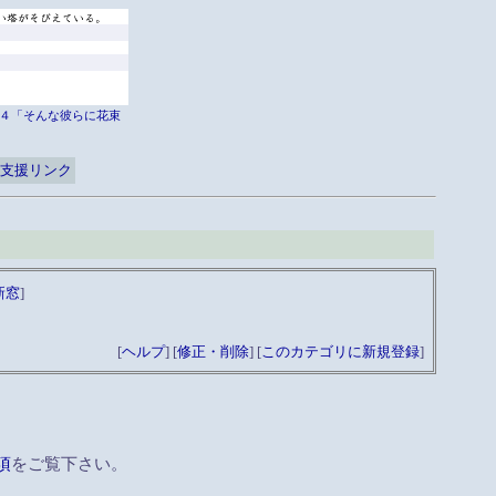
er外伝４「そんな彼らに花束
支援リンク
新窓
]
[
ヘルプ
] [
修正・削除
] [
このカテゴリに新規登録
]
項
をご覧下さい。