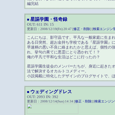
編完結
星謳学園・怪奇録
■
OUT: 611 IN: 15
更新日：2008/12/19(Fri) 20:47 [
修正・削除
] [
検索エンジン
こんにちは、影守晶です。平凡な一般家庭に生ま
ある日突然、超お金持ち学校である『星謳学園』
早速柄の悪い不良に絡まれたかと思えば、個性の
れ、挙句の果てに悪霊にとり憑かれて！？
俺の平凡で平和な生活はどこに行ったの？
星謳学園生徒会のメンバーたちが、身近に起きた
法で解決するオカルトコメディー。
小説掲載に特化したデザインのブログサイトで、
ウェディングドレス
■
OUT: 2093 IN: 392
更新日：2008/12/14(Sun) 14:34 [
修正・削除
] [
検索エンジン