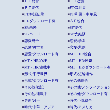
■
ＦＴ総合
■
ＦＴ恋愛
■
ＦＴ現代
■
FT/異世界
■
FT/神話伝承
■
FT/和風・中華風
■
FT/ダウンロード有
■
ＳＦ総合
■
SF/未来
■
SF/現代
■
SF/ハード
■
SF/完結済
■
恋愛総合
■
恋愛/学園
■
恋愛/異世界
■
恋愛/悲劇
■
恋愛/ダウンロード有
■
MT・HR総合
■
MT・HR/心理
■
MT・HR/怪奇
■
MT・HR/連載中
■
MT・HR/ダウンロード
■
形式/平行世界
■
形式/短編連作
■
形式/ダウンロード有
■
その他総合
■
その他/戦記
■
その他/ノンフィクショ
■
その他/連載中
■
その他/ダウンロード有
■
更新/月一
■
時代小説総合
■
時代/中華・アジア
■
時代/アメリカ