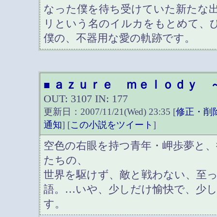
なった僕を待ち受けていた新たな
リという名のイルカをもとめて、
僕の、不器用な愛の軌跡です。
ａｚｕｒｅ ｍｅｌｏｄｙ 
■
OUT: 3107 IN: 177
更新日：2007/11/21(Wed) 23:35 [
修正・削
通知
] [
この小説をツイート
]
空色の右眼を持つ青年・岬歩夢と、
たちの、
世界を駆けず、敵と戦わない、至
語。…いや、少しだけ愉快で、少
す。