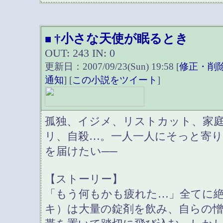
†小さな天使が眠るとき
■
OUT: 243 IN: 0
更新日：2007/09/23(Sun) 19:58 [
修正・削
通知
] [
この小説をツイート
]
孤独、イジメ、リストカット、家
リ、自殺…。一人一人にそっと寄
を届けたい──
【ストーリー】
「もう何もかも疲れた…」全てに
キ）は大量の錠剤を飲み、自らの