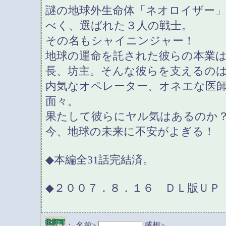
謎の地球外生命体「ネオロイザー
べく、選ばれた３人の戦士。
その名もシャイニンジャー！
地球の運命を託された彼らの本業
長、坊主。そんな彼らを支えるの
内気なオペレーター、オネエな医
面々。
果たして彼らにヤル気はあるのか
今、地球の未来に不安がよぎる！
◆本編全31話完結済。
◆２００７．８．１６ ＤＬ版ＵＰ
：
名前>
感想>