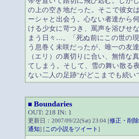
帯を置いて踏切に飛び込む。しか
の上の空き地だった。そこで彼女
ーシャと出会う。心ない者達から
ける少女に苛つき、罵声を浴びせ
まう日々…。「死ぬ前にこの世の
う息巻く未咲だったが、唯一の友
（エリ）の裏切りに合い、無情な
てしまう。そして、雪の舞い散る夜
ない二人の足跡"がどこまでも続い
Boundaries
■
OUT: 218 IN: 1
更新日：2007/09/22(Sat) 23:04 [
修正・削
通知
] [
この小説をツイート
]