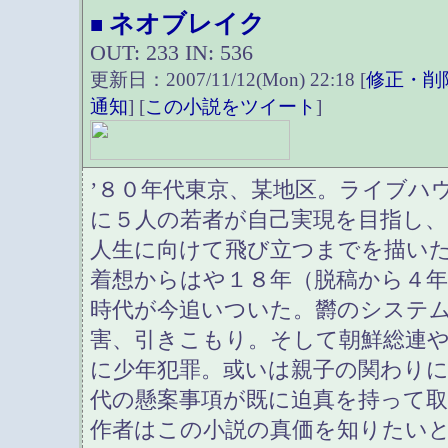
ネオブレイク
■
OUT: 233 IN: 536
更新日：2007/11/12(Mon) 22:18 [
修正・削
通知
] [
この小説をツイート
]
’８０年代東京、某地区。ライブハ
に５人の若者が自己実現を目指し
人生に向けて飛び立つまでを描い
着想からはや１８年（脱稿から４年
時代が今追いついた。欝のシステ
害、引きこもり。そして朝鮮総連や
に少年犯罪。或いは親子の関わり
代の懸案事項が既に迫真を持って
作者はこの小説の真価を知りたい