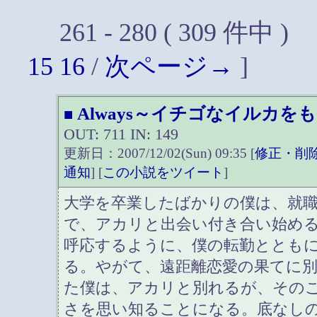
261 - 280 ( 309 件中 )
15
16
/
次ページ→
]
Always～イチゴなイルカを
■
OUT: 711 IN: 149
更新日：2007/12/02(Sun) 09:35 [
修正・削
通知
] [
この小説をツイート
]
大学を卒業したばかりの僕は、就
で、アカリと出会い付き合い始め
呼応するように、僕の転勤ととも
る。やがて、遠距離恋愛の果てに
た僕は、アカリと別れるが、その
さを思い知ることになる。底なしの