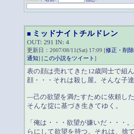
ミッドナイトチルドレン
■
OUT: 291 IN: 4
更新日：2007/08/11(Sat) 17:09 [
修正・削
通知
] [
この小説をツイート
]
表の顔は売れてきた12歳同士で組
顔・・・それは殺し屋。そんな子
―己の欲望を満たすために依頼し
そんな掟に基づき生きてゆく。
「俺は・・・欲望が嫌いだ・・・。
らにして欲望を持つ。それは、捨