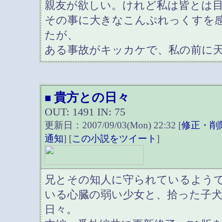
親友が欲しい。けれど私は皆とは
その事に大きなこんぷれっくすを
たが、
ある事故がキッカケで、私の前に
貴方との日々
■
OUT: 1491 IN: 75
更新日：2007/09/03(Mon) 22:32 [
修正・削
通知
] [
この小説をツイート
]
兄とその知人に守られているよう
いる心臓の弱い少女と、拾った子
日々。