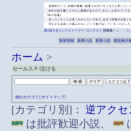
第1回５点リンクストーリー･コンテスト
投稿者＞
a：― / 
新規登録
新着小説
更新小説
雑談掲示
ホーム
>
セールスＰ/泣ける
[
他のカテゴリ
] [
サイトマップ
]
[カテゴリ別]：
逆アクセ
は批評歓迎小説、